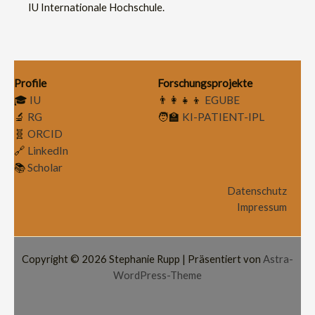
IU Internationale Hochschule.
Profile
Forschungsprojekte
🎓
IU
👨‍👩‍👧‍👦
EGUBE
🔬
RG
🧑‍🏫
KI-PATIENT-IPL
🧬
ORCID
🔗
LinkedIn
📚
Scholar
Datenschutz
Impressum
Copyright © 2026 Stephanie Rupp | Präsentiert von
Astra-
WordPress-Theme