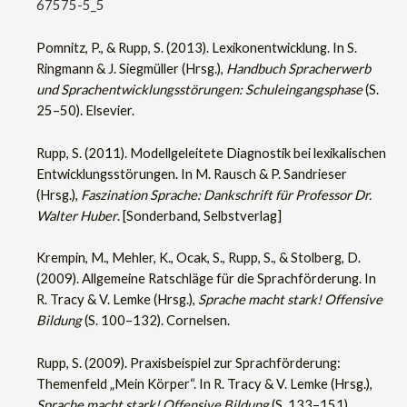
67575-5_5
Pomnitz, P., & Rupp, S. (2013). Lexikonentwicklung. In S.
Ringmann & J. Siegmüller (Hrsg.),
Handbuch Spracherwerb
und Sprachentwicklungsstörungen: Schuleingangsphase
(S.
25–50). Elsevier.
Rupp, S. (2011). Modellgeleitete Diagnostik bei lexikalischen
Entwicklungsstörungen. In M. Rausch & P. Sandrieser
(Hrsg.),
Faszination Sprache: Dankschrift für Professor Dr.
Walter Huber
. [Sonderband, Selbstverlag]
Krempin, M., Mehler, K., Ocak, S., Rupp, S., & Stolberg, D.
(2009). Allgemeine Ratschläge für die Sprachförderung. In
R. Tracy & V. Lemke (Hrsg.),
Sprache macht stark! Offensive
Bildung
(S. 100–132). Cornelsen.
Rupp, S. (2009). Praxisbeispiel zur Sprachförderung:
Themenfeld „Mein Körper“. In R. Tracy & V. Lemke (Hrsg.),
Sprache macht stark! Offensive Bildung
(S. 133–151).