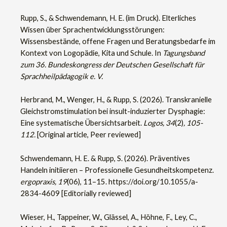
Rupp, S., & Schwendemann, H. E. (im Druck). Elterliches
Wissen über Sprachentwicklungsstörungen:
Wissensbestände, offene Fragen und Beratungsbedarfe im
Kontext von Logopädie, Kita und Schule. In
Tagungsband
zum 36. Bundeskongress der Deutschen Gesellschaft für
Sprachheilpädagogik e. V.
Herbrand, M., Wenger, H., & Rupp, S. (2026). Transkranielle
Gleichstromstimulation bei insult-induzierter Dysphagie:
Eine systematische Übersichtsarbeit.
Logos, 34
(2)
, 105-
112.
[Original article, Peer reviewed]
Schwendemann, H. E. & Rupp, S. (2026). Präventives
Handeln initiieren – Professionelle Gesundheitskompetenz.
ergopraxis, 19
(06), 11–15. https://doi.org/10.1055/a-
2834-4609 [Editorially reviewed]
Wieser, H., Tappeiner, W., Glässel, A., Höhne, F., Ley, C.,