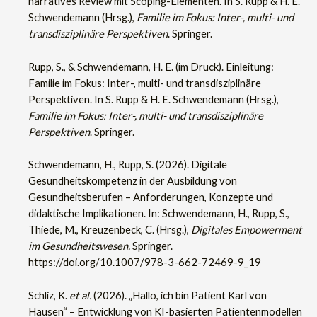
narratives Review mit Scoping-Elementen. In S. Rupp & H. E.
Schwendemann (Hrsg.),
Familie im Fokus: Inter-, multi- und
transdisziplinäre Perspektiven
. Springer.
Rupp, S., & Schwendemann, H. E. (im Druck). Einleitung:
Familie im Fokus: Inter-, multi- und transdisziplinäre
Perspektiven. In S. Rupp & H. E. Schwendemann (Hrsg.),
Familie im Fokus: Inter-, multi- und transdisziplinäre
Perspektiven
. Springer.
Schwendemann, H., Rupp, S. (2026). Digitale
Gesundheitskompetenz in der Ausbildung von
Gesundheitsberufen – Anforderungen, Konzepte und
didaktische Implikationen. In: Schwendemann, H., Rupp, S.,
Thiede, M., Kreuzenbeck, C. (Hrsg.),
Digitales Empowerment
im Gesundheitswesen.
Springer.
https://doi.org/10.1007/978-3-662-72469-9_19
Schliz, K.
et al.
(2026). „Hallo, ich bin Patient Karl von
Hausen“ – Entwicklung von KI-basierten Patientenmodellen