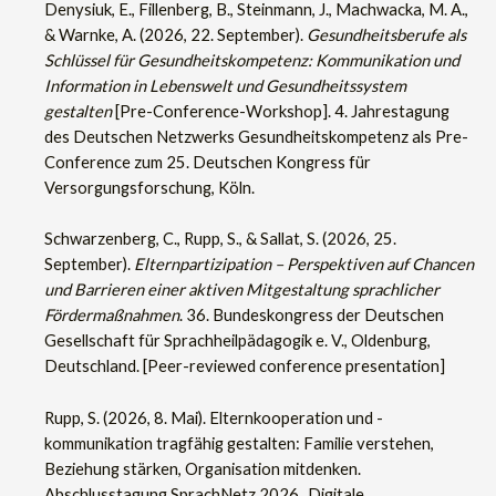
Denysiuk, E., Fillenberg, B., Steinmann, J., Machwacka, M. A.,
& Warnke, A. (2026, 22. September).
Gesundheitsberufe als
Schlüssel für Gesundheitskompetenz: Kommunikation und
Information in Lebenswelt und Gesundheitssystem
gestalten
[Pre-Conference-Workshop]. 4. Jahrestagung
des Deutschen Netzwerks Gesundheitskompetenz als Pre-
Conference zum 25. Deutschen Kongress für
Versorgungsforschung, Köln.
Schwarzenberg, C., Rupp, S., & Sallat, S. (2026, 25.
September).
Elternpartizipation – Perspektiven auf Chancen
und Barrieren einer aktiven Mitgestaltung sprachlicher
Fördermaßnahmen
. 36. Bundeskongress der Deutschen
Gesellschaft für Sprachheilpädagogik e. V., Oldenburg,
Deutschland. [Peer-reviewed conference presentation]
Rupp, S. (2026, 8. Mai). Elternkooperation und -
kommunikation tragfähig gestalten: Familie verstehen,
Beziehung stärken, Organisation mitdenken.
Abschlusstagung SprachNetz 2026 „Digitale