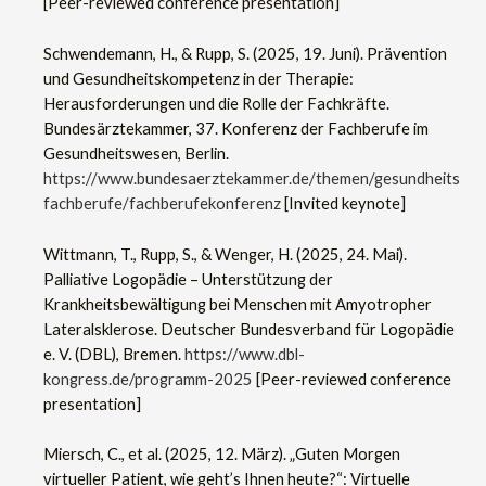
[Peer-reviewed conference presentation]
Schwendemann, H., & Rupp, S. (2025, 19. Juni). Prävention
und Gesundheitskompetenz in der Therapie:
Herausforderungen und die Rolle der Fachkräfte.
Bundesärztekammer, 37. Konferenz der Fachberufe im
Gesundheitswesen, Berlin.
https://www.bundesaerztekammer.de/themen/gesundheits
fachberufe/fachberufekonferenz
[Invited keynote]
Wittmann, T., Rupp, S., & Wenger, H. (2025, 24. Mai).
Palliative Logopädie – Unterstützung der
Krankheitsbewältigung bei Menschen mit Amyotropher
Lateralsklerose. Deutscher Bundesverband für Logopädie
e. V. (DBL), Bremen.
https://www.dbl-
kongress.de/programm-2025
[Peer-reviewed conference
presentation]
Miersch, C., et al. (2025, 12. März). „Guten Morgen
virtueller Patient, wie geht’s Ihnen heute?“: Virtuelle