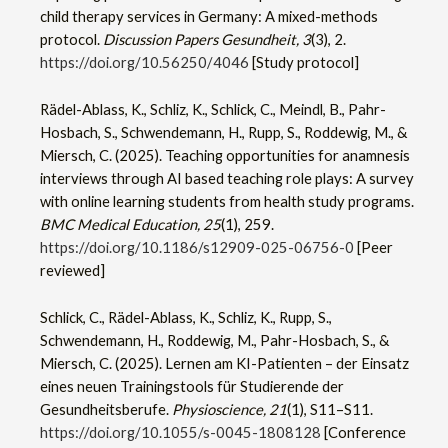
child therapy services in Germany: A mixed-methods
protocol.
Discussion Papers Gesundheit, 3
(3), 2.
https://doi.org/10.56250/4046
[Study protocol]
Rädel-Ablass, K., Schliz, K., Schlick, C., Meindl, B., Pahr-
Hosbach, S., Schwendemann, H., Rupp, S., Roddewig, M., &
Miersch, C. (2025). Teaching opportunities for anamnesis
interviews through AI based teaching role plays: A survey
with online learning students from health study programs.
BMC Medical Education, 25
(1), 259.
https://doi.org/10.1186/s12909-025-06756-0
[Peer
reviewed]
Schlick, C., Rädel-Ablass, K., Schliz, K., Rupp, S.,
Schwendemann, H., Roddewig, M., Pahr-Hosbach, S., &
Miersch, C. (2025). Lernen am KI-Patienten – der Einsatz
eines neuen Trainingstools für Studierende der
Gesundheitsberufe.
Physioscience, 21
(1), S11–S11.
https://doi.org/10.1055/s-0045-1808128
[Conference