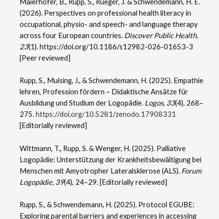
Maierhofer, B., Rupp, S., Rüeger, J. & Schwendemann, H. E.
(2026). Perspectives on professional health literacy in
occupational, physio- and speech- and language therapy
across four European countries.
Discover Public Health,
23
(1). https://doi.org/10.1186/s12982-026-01653-3
[Peer reviewed]
Rupp, S., Muising, J., & Schwendemann, H. (2025). Empathie
lehren, Profession fördern – Didaktische Ansätze für
Ausbildung und Studium der Logopädie.
Logos, 33
(4), 268–
275.
https://doi.org/10.5281/zenodo.17908331
[Editorially reviewed]
Wittmann, T., Rupp, S. & Wenger, H. (2025). Palliative
Logopädie: Unterstützung der Krankheitsbewältigung bei
Menschen mit Amyotropher Lateralsklerose (ALS).
Forum
Logopädie, 39
(4), 24–29. [Editorially reviewed]
Rupp, S., & Schwendemann, H. (2025). Protocol EGUBE:
Exploring parental barriers and experiences in accessing