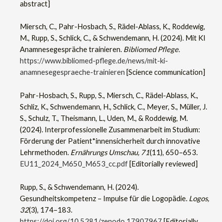
abstract]
Miersch, C., Pahr-Hosbach, S., Rädel-Ablass, K., Roddewig,
M., Rupp, S., Schlick, C., & Schwendemann, H. (2024). Mit KI
Anamnesegespräche trainieren.
Bibliomed Pflege.
https://www.bibliomed-pflege.de/news/mit-ki-
anamnesegespraeche-trainieren
[Science communication]
Pahr-Hosbach, S., Rupp, S., Miersch, C., Rädel-Ablass, K.,
Schliz, K., Schwendemann, H., Schlick, C., Meyer, S., Müller, J.
S., Schulz, T., Theismann, L., Uden, M., & Roddewig, M.
(2024). Interprofessionelle Zusammenarbeit im Studium:
Förderung der Patient*innensicherheit durch innovative
Lehrmethoden.
Ernährungs Umschau, 71
(11), 650–653.
EU11_2024_M650_M653_cc.pdf
[Editorially reviewed]
Rupp, S., & Schwendemann, H. (2024).
Gesundheitskompetenz – Impulse für die Logopädie.
Logos,
32
(3), 174–183.
https://doi.org/10.5281/zenodo.17907967
[Editorially