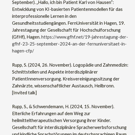
September). „Hallo, ich bin Patient Karl von Hausen“:
Entwicklung von KI-basierten Patientenmodellen für das
interprofessionelle Lernen in den
Gesundheitsstudiengängen. FernUniversität in Hagen, 19.
Jahrestagung der Gesellschaft für Hochschulforschung
(GfHf), Hagen.
https://www.gfhf.net/19-jahrestagung-der-
gfhf-23-25-september-2024-an-der-fernuniversitaet-in-
hagen-cfp/
Rupp, S. (2024, 26. November). Logopädie und Zahnmedizin:
Schnittstellen und Aspekte interdisziplinärer
PatientInnenversorgung. Kreisvereinigungssitzung der
Zahnärzte, wissenschaftlicher Austausch, Heilbronn.
[Invited talk]
Rupp, S., & Schwendemann, H. (2024, 15. November).
Elterliche Erfahrungen auf dem Weg zur
heilmitteltherapeutischen Versorgung ihrer Kinder.
Gesellschaft für interdisziplinäre Spracherwerbsforschung
und kindliche Sprachstörungen im deutschsprachigen Raum