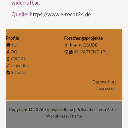
widerrufbar.
Quelle:
https://www.e-recht24.de
Profile
Forschungsprojekte
🎓
IU
👨‍👩‍👧‍👦
EGUBE
🔬
RG
🧑‍🏫
KI-PATIENT-IPL
🧬
ORCID
🔗
LinkedIn
📚
Scholar
Datenschutz
Impressum
Copyright © 2026 Stephanie Rupp | Präsentiert von
Astra-
WordPress-Theme