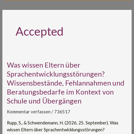
Accepted
Was
Was wissen Eltern über
wissen
Sprachentwicklungsstörungen?
Eltern
Wissensbestände, Fehlannahmen und
über
Beratungsbedarfe im Kontext von
Sprachentwicklungsstörungen?
Wissensbestände,
Schule und Übergängen
Fehlannahmen
und
Kommentar verfassen
/
736517
Beratungsbedarfe
Rupp, S., & Schwendemann, H. (2026, 25. September). Was
im
wissen Eltern über Sprachentwicklungsstörungen?
Kontext