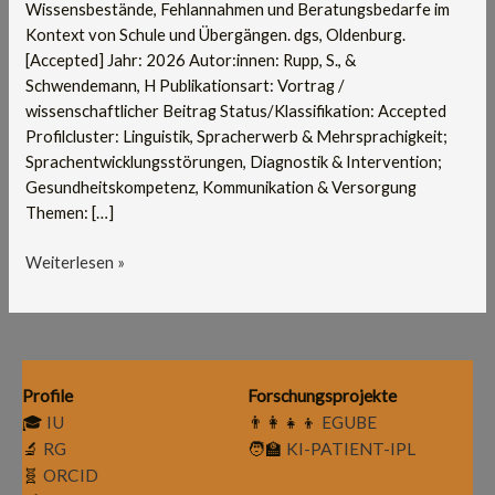
Wissensbestände, Fehlannahmen und Beratungsbedarfe im
von
Kontext von Schule und Übergängen. dgs, Oldenburg.
Schule
[Accepted] Jahr: 2026 Autor:innen: Rupp, S., &
und
Schwendemann, H Publikationsart: Vortrag /
Übergängen
wissenschaftlicher Beitrag Status/Klassifikation: Accepted
Profilcluster: Linguistik, Spracherwerb & Mehrsprachigkeit;
Sprachentwicklungsstörungen, Diagnostik & Intervention;
Gesundheitskompetenz, Kommunikation & Versorgung
Themen: […]
Weiterlesen »
Profile
Forschungsprojekte
🎓
IU
👨‍👩‍👧‍👦
EGUBE
🔬
RG
🧑‍🏫
KI-PATIENT-IPL
🧬
ORCID