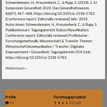
Gesundheitswesen,
Schwendemann, H., Kreuzenbeck, C., & Rupp, S. (2024). 2. IU
86(07),
Symposium Gesundheit 2024. Das Gesundheitswesen,
467–
86(07), 467–468. https://doi.org/10.1055/a-2318-5783
468
[Conference report; Editorially reviewed] Jahr: 2024
Autor:innen: Schwendemann, H., Kreuzenbeck, C., & Rupp, S
Publikationsart: Tagungsbericht Status/Klassifikation:
Conference report; Editorially reviewed Profilcluster:
Forschungsmethodik, Wissenschaft & Transfer Themen:
Wissenschaftskommunikation / Transfer; Digitales
Empowerment / Gesundheit; Tagungsbericht DOI/Link:
https://doi.org/10.1055/a-2318-5783
Weiterlesen »
Profile
Forschungsprojekte
🎓
IU
👨‍👩‍👧‍👦
EGUBE