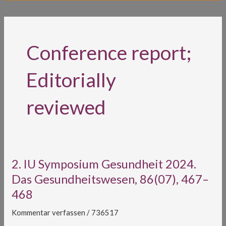
Conference report;
Editorially
reviewed
2.
2. IU Symposium Gesundheit 2024.
IU
Das Gesundheitswesen, 86(07), 467–
Symposium
468
Gesundheit
2024.
Kommentar verfassen
/
736517
Das