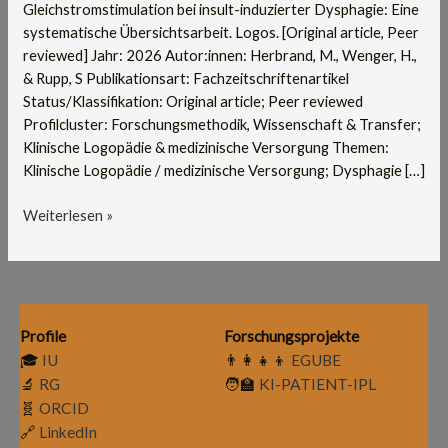
Übersichtsarbeit
Gleichstromstimulation bei insult-induzierter Dysphagie: Eine
systematische Übersichtsarbeit. Logos. [Original article, Peer
reviewed] Jahr: 2026 Autor:innen: Herbrand, M., Wenger, H.,
& Rupp, S Publikationsart: Fachzeitschriftenartikel
Status/Klassifikation: Original article; Peer reviewed
Profilcluster: Forschungsmethodik, Wissenschaft & Transfer;
Klinische Logopädie & medizinische Versorgung Themen:
Klinische Logopädie / medizinische Versorgung; Dysphagie […]
Weiterlesen »
Profile
Forschungsprojekte
🎓
IU
👨‍👩‍👧‍👦
EGUBE
🔬
RG
🧑‍🏫
KI-PATIENT-IPL
🧬
ORCID
🔗
LinkedIn