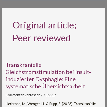
Original article;
Peer reviewed
Transkranielle
Transkranielle
Gleichstromstimulation
Gleichstromstimulation bei insult-
bei
induzierter Dysphagie: Eine
insult-
systematische Übersichtsarbeit
induzierter
Dysphagie:
Kommentar verfassen
/
736517
Eine
systematische
Herbrand, M., Wenger, H., & Rupp, S. (2026). Transkranielle