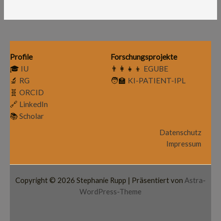
Profile
Forschungsprojekte
🎓
IU
👨‍👩‍👧‍👦
EGUBE
🔬
RG
🧑‍🏫
KI-PATIENT-IPL
🧬
ORCID
🔗
LinkedIn
📚
Scholar
Datenschutz
Impressum
Copyright © 2026 Stephanie Rupp | Präsentiert von
Astra-
WordPress-Theme