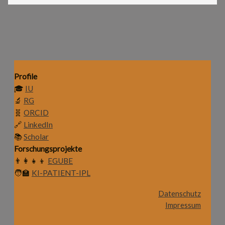
Profile
🎓
IU
🔬
RG
🧬
ORCID
🔗
LinkedIn
📚
Scholar
Forschungsprojekte
👨‍👩‍👧‍👦
EGUBE
🧑‍🏫
KI-PATIENT-IPL
Datenschutz
Impressum