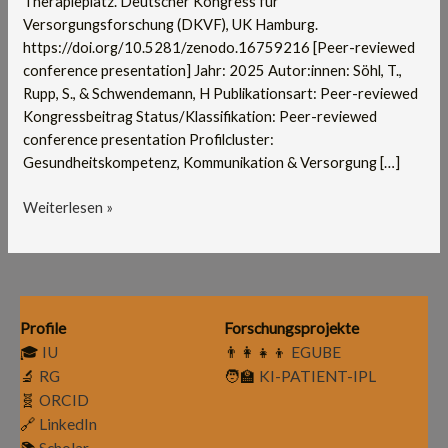
Therapieplatz. Deutscher Kongress für
Therapieplatz
Versorgungsforschung (DKVF), UK Hamburg.
https://doi.org/10.5281/zenodo.16759216 [Peer-reviewed
conference presentation] Jahr: 2025 Autor:innen: Söhl, T.,
Rupp, S., & Schwendemann, H Publikationsart: Peer-reviewed
Kongressbeitrag Status/Klassifikation: Peer-reviewed
conference presentation Profilcluster:
Gesundheitskompetenz, Kommunikation & Versorgung […]
Weiterlesen »
Profile
Forschungsprojekte
🎓
IU
👨‍👩‍👧‍👦
EGUBE
🔬
RG
🧑‍🏫
KI-PATIENT-IPL
🧬
ORCID
🔗
LinkedIn