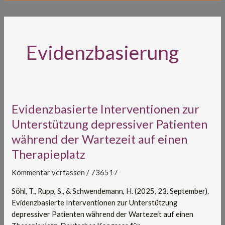
Evidenzbasierung
Evidenzbasierte
Evidenzbasierte Interventionen zur
Interventionen
Unterstützung depressiver Patienten
zur
während der Wartezeit auf einen
Unterstützung
Therapieplatz
depressiver
Patienten
Kommentar verfassen
/
736517
während
der
Söhl, T., Rupp, S., & Schwendemann, H. (2025, 23. September).
Wartezeit
Evidenzbasierte Interventionen zur Unterstützung
auf
depressiver Patienten während der Wartezeit auf einen
einen