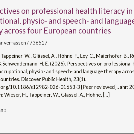
tives on professional health literacy in
es
ional, physio- and speech- and languag
al
y across four European countries
 verfassen
/
736517
Tappeiner, W., Glässel, A., Höhne, F., Ley, C., Maierhofer, B., Ru
al,
 & Schwendemann, H. E. (2026). Perspectives on professional 
 occupational, physio- and speech- and language therapy acro
untries. Discover Public Health, 23(1).
i.org/10.1186/s12982-026-01653-3 [Peer reviewed] Jahr: 2
: Wieser, H., Tappeiner, W., Glässel, A., Höhne, […]
n »