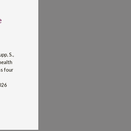
e
pp, S.,
health
ss four
026