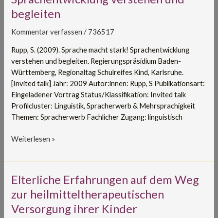
stark!
begleiten
Sprachentwicklung
verstehen
Kommentar verfassen
/
736517
und
begleiten
Rupp, S. (2009). Sprache macht stark! Sprachentwicklung
verstehen und begleiten. Regierungspräsidium Baden-
Württemberg, Regionaltag Schulreifes Kind, Karlsruhe.
[Invited talk] Jahr: 2009 Autor:innen: Rupp, S Publikationsart:
Eingeladener Vortrag Status/Klassifikation: Invited talk
Profilcluster: Linguistik, Spracherwerb & Mehrsprachigkeit
Themen: Spracherwerb Fachlicher Zugang: linguistisch
Weiterlesen »
Elterliche
Elterliche Erfahrungen auf dem Weg
Erfahrungen
zur heilmitteltherapeutischen
auf
Versorgung ihrer Kinder
dem