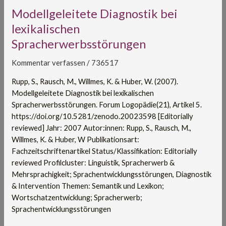
Modellgeleitete
Modellgeleitete Diagnostik bei
Diagnostik
lexikalischen
bei
Spracherwerbsstörungen
lexikalischen
Spracherwerbsstörungen
Kommentar verfassen
/
736517
Rupp, S., Rausch, M., Willmes, K. & Huber, W. (2007).
Modellgeleitete Diagnostik bei lexikalischen
Spracherwerbsstörungen. Forum Logopädie(21), Artikel 5.
https://doi.org/10.5281/zenodo.20023598 [Editorially
reviewed] Jahr: 2007 Autor:innen: Rupp, S., Rausch, M.,
Willmes, K. & Huber, W Publikationsart:
Fachzeitschriftenartikel Status/Klassifikation: Editorially
reviewed Profilcluster: Linguistik, Spracherwerb &
Mehrsprachigkeit; Sprachentwicklungsstörungen, Diagnostik
& Intervention Themen: Semantik und Lexikon;
Wortschatzentwicklung; Spracherwerb;
Sprachentwicklungsstörungen