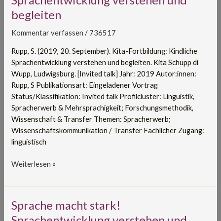
Kindliche
begleiten
Sprachentwicklung
verstehen
Kommentar verfassen
/
736517
und
begleiten
Rupp, S. (2019, 20. September). Kita-Fortbildung: Kindliche
Sprachentwicklung verstehen und begleiten. Kita Schupp di
Wupp, Ludwigsburg. [Invited talk] Jahr: 2019 Autor:innen:
Rupp, S Publikationsart: Eingeladener Vortrag
Status/Klassifikation: Invited talk Profilcluster: Linguistik,
Spracherwerb & Mehrsprachigkeit; Forschungsmethodik,
Wissenschaft & Transfer Themen: Spracherwerb;
Wissenschaftskommunikation / Transfer Fachlicher Zugang:
linguistisch
Weiterlesen »
Sprache
Sprache macht stark!
macht
Sprachentwicklung verstehen und