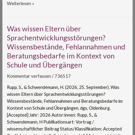
Weiterlesen »
Was
Was wissen Eltern über
wissen
Sprachentwicklungsstörungen?
Eltern
Wissensbestände, Fehlannahmen und
über
Beratungsbedarfe im Kontext von
Sprachentwicklungsstörungen?
Wissensbestände,
Schule und Übergängen
Fehlannahmen
und
Kommentar verfassen
/
736517
Beratungsbedarfe
Rupp, S., & Schwendemann, H. (2026, 25. September). Was
im
wissen Eltern über Sprachentwicklungsstörungen?
Kontext
Wissensbestände, Fehlannahmen und Beratungsbedarfe im
von
Kontext von Schule und Übergängen. dgs, Oldenburg.
Schule
[Accepted] Jahr: 2026 Autor:innen: Rupp, S., &
und
Schwendemann, H Publikationsart: Vortrag /
Übergängen
wissenschaftlicher Beitrag Status/Klassifikation: Accepted