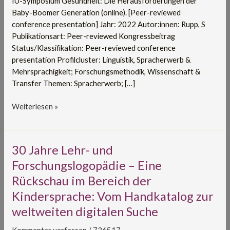
IU-Symposium Gesundheit: Die Herausforderungen der
kindlichen
Baby-Boomer Generation (online). [Peer-reviewed
Sprachentwicklung
conference presentation] Jahr: 2022 Autor:innen: Rupp, S
Publikationsart: Peer-reviewed Kongressbeitrag
Status/Klassifikation: Peer-reviewed conference
presentation Profilcluster: Linguistik, Spracherwerb &
Mehrsprachigkeit; Forschungsmethodik, Wissenschaft &
Transfer Themen: Spracherwerb; […]
Weiterlesen »
30
30 Jahre Lehr- und
Jahre
Forschungslogopädie – Eine
Lehr-
Rückschau im Bereich der
und
Kindersprache: Vom Handkatalog zur
Forschungslogopädie
–
weltweiten digitalen Suche
Eine
Rückschau