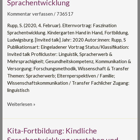
Sprachentwicklung
Sprachentwicklung
Kommentar verfassen
/
736517
Rupp, S. (2020, 4. Februar). Elternvortrag: Faszination
Sprachentwicklung. Kindergarten Hand in Hand, Fortbildung,
Ludwigsburg. [Invited talk] Jahr: 2020 Autor:innen: Rupp, S
Publikationsart: Eingeladener Vortrag Status/Klassifikation:
Invited talk Profilcluster: Linguistik, Spracherwerb &
Mehrsprachigkeit; Gesundheitskompetenz, Kommunikation &
Versorgung; Forschungsmethodik, Wissenschaft & Transfer
Themen: Spracherwerb; Elternperspektiven / Familie;
Wissenschaftskommunikation / Transfer Fachlicher Zugang:
linguistisch
Weiterlesen »
Kita-
Kita-Fortbildung: Kindliche
Fortbildung:
Sprachentwicklung verstehen und