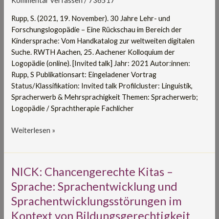
Kommentar verfassen
/
736517
im
Rupp, S. (2021, 19. November). 30 Jahre Lehr- und
Bereich
Forschungslogopädie – Eine Rückschau im Bereich der
der
Kindersprache: Vom Handkatalog zur weltweiten digitalen
Kindersprache:
Suche. RWTH Aachen, 25. Aachener Kolloquium der
Vom
Logopädie (online). [Invited talk] Jahr: 2021 Autor:innen:
Handkatalog
Rupp, S Publikationsart: Eingeladener Vortrag
zur
Status/Klassifikation: Invited talk Profilcluster: Linguistik,
weltweiten
Spracherwerb & Mehrsprachigkeit Themen: Spracherwerb;
digitalen
Logopädie / Sprachtherapie Fachlicher
Suche
Weiterlesen »
NICK:
NICK: Chancengerechte Kitas –
Chancengerechte
Sprache: Sprachentwicklung und
Kitas
Sprachentwicklungsstörungen im
–
Kontext von Bildungsgerechtigkeit
Sprache: