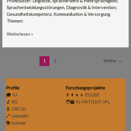
Profilcluster: Linguistik, Spracherwerb & Mehrsprachigkeit;
Sprachentwicklungsstörungen, Diagnostik & Intervention;
Gesundheitskompetenz, Kommunikation & Versorgung
Themen:
Weiterlesen »
1
2
Weiter
→
Profile
Forschungsprojekte
🎓
IU
👨‍👩‍👧‍👦
EGUBE
🔬
RG
🧑‍🏫
KI-PATIENT-IPL
🧬
ORCID
🔗
LinkedIn
📚
Scholar