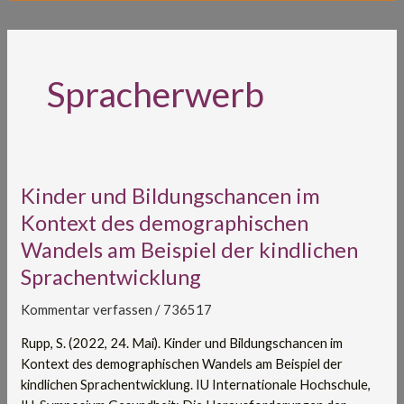
Spracherwerb
Kinder
Kinder und Bildungschancen im
und
Kontext des demographischen
Bildungschancen
Wandels am Beispiel der kindlichen
im
Sprachentwicklung
Kontext
des
Kommentar verfassen
/
736517
demographischen
Wandels
Rupp, S. (2022, 24. Mai). Kinder und Bildungschancen im
am
Kontext des demographischen Wandels am Beispiel der
Beispiel
kindlichen Sprachentwicklung. IU Internationale Hochschule,
der