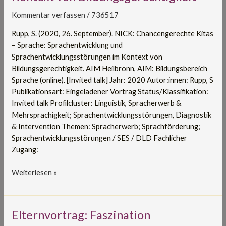
Sprachentwicklung
Kommentar verfassen
/
736517
und
Sprachentwicklungsstörungen
Rupp, S. (2020, 26. September). NICK: Chancengerechte Kitas
im
– Sprache: Sprachentwicklung und
Kontext
Sprachentwicklungsstörungen im Kontext von
von
Bildungsgerechtigkeit. AIM Heilbronn, AIM: Bildungsbereich
Bildungsgerechtigkeit
Sprache (online). [Invited talk] Jahr: 2020 Autor:innen: Rupp, S
Publikationsart: Eingeladener Vortrag Status/Klassifikation:
Invited talk Profilcluster: Linguistik, Spracherwerb &
Mehrsprachigkeit; Sprachentwicklungsstörungen, Diagnostik
& Intervention Themen: Spracherwerb; Sprachförderung;
Sprachentwicklungsstörungen / SES / DLD Fachlicher
Zugang:
Weiterlesen »
Elternvortrag:
Elternvortrag: Faszination
Faszination