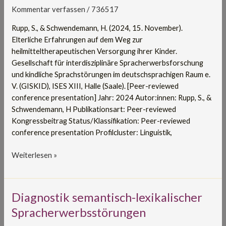
Weg
Kommentar verfassen
/
736517
zur
heilmitteltherapeutischen
Rupp, S., & Schwendemann, H. (2024, 15. November).
Versorgung
Elterliche Erfahrungen auf dem Weg zur
ihrer
heilmitteltherapeutischen Versorgung ihrer Kinder.
Kinder
Gesellschaft für interdisziplinäre Spracherwerbsforschung
und kindliche Sprachstörungen im deutschsprachigen Raum e.
V. (GISKID), ISES XIII, Halle (Saale). [Peer-reviewed
conference presentation] Jahr: 2024 Autor:innen: Rupp, S., &
Schwendemann, H Publikationsart: Peer-reviewed
Kongressbeitrag Status/Klassifikation: Peer-reviewed
conference presentation Profilcluster: Linguistik,
Weiterlesen »
Diagnostik
Diagnostik semantisch-lexikalischer
semantisch-
Spracherwerbsstörungen
lexikalischer