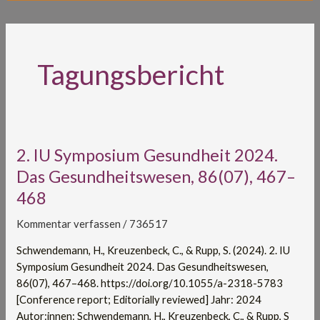
Tagungsbericht
2.
2. IU Symposium Gesundheit 2024.
IU
Das Gesundheitswesen, 86(07), 467–
Symposium
468
Gesundheit
2024.
Kommentar verfassen
/
736517
Das
Gesundheitswesen,
Schwendemann, H., Kreuzenbeck, C., & Rupp, S. (2024). 2. IU
86(07),
Symposium Gesundheit 2024. Das Gesundheitswesen,
467–
86(07), 467–468. https://doi.org/10.1055/a-2318-5783
468
[Conference report; Editorially reviewed] Jahr: 2024
Autor:innen: Schwendemann, H., Kreuzenbeck, C., & Rupp, S