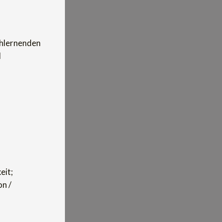
chlernenden
d
eit;
n /