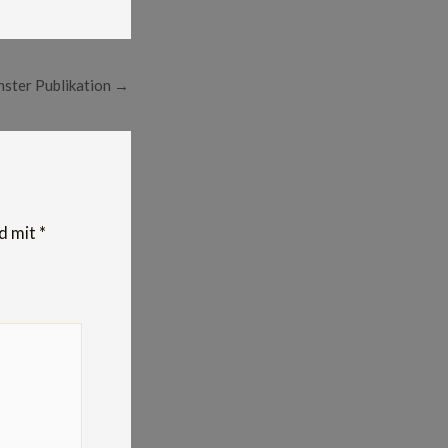
ster Publikation
→
nd mit
*