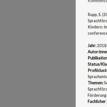
Kommentar
Rupp, S. (
Sprachförd
Kindern: I
conference
Jahr:
2018
Autor:inne
Publikatio
Status/Klas
Profilclust
Sprachentw
Themen:
Se
Sprachförd
Förderung
Fachlicher