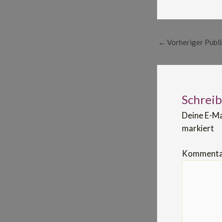
←
Vorheriger Publi
Schrei
Deine E-Ma
markiert
Komment