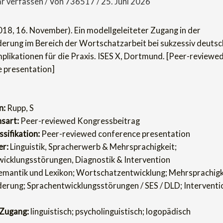
 verfassen
/ Von
736517
/
25. Juni 2026
2018, 16. November). Ein modellgeleiteter Zugang in der
erung im Bereich der Wortschatzarbeit bei sukzessiv deuts
mplikationen für die Praxis. ISES X, Dortmund. [Peer-reviewe
 presentation]
n:
Rupp, S
nsart:
Peer-reviewed Kongressbeitrag
sifikation:
Peer-reviewed conference presentation
er:
Linguistik, Spracherwerb & Mehrsprachigkeit;
icklungsstörungen, Diagnostik & Intervention
mantik und Lexikon; Wortschatzentwicklung; Mehrsprachigk
erung; Sprachentwicklungsstörungen / SES / DLD; Interventio
 Zugang:
linguistisch; psycholinguistisch; logopädisch