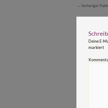
←
Vorheriger Publi
Schrei
Deine E-Ma
markiert
Komment