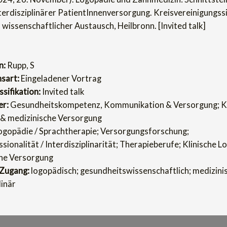
terdisziplinärer PatientInnenversorgung. Kreisvereinigungss
wissenschaftlicher Austausch, Heilbronn. [Invited talk]
n:
Rupp, S
nsart:
Eingeladener Vortrag
sifikation:
Invited talk
er:
Gesundheitskompetenz, Kommunikation & Versorgung; Kl
& medizinische Versorgung
gopädie / Sprachtherapie; Versorgungsforschung;
sionalität / Interdisziplinarität; Therapieberufe; Klinische L
he Versorgung
 Zugang:
logopädisch; gesundheitswissenschaftlich; medizinis
linär