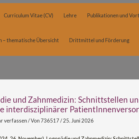
Curriculum Vitae (CV)
Lehre
Publikationen und Vort
n – thematische Übersicht
Drittmittel und Förderung
die und Zahnmedizin: Schnittstellen u
e interdisziplinärer PatientInnenverso
 verfassen
/ Von
736517
/
25. Juni 2026
2024, 26. November). Logopädie und Zahnmedizin: Schnittstel