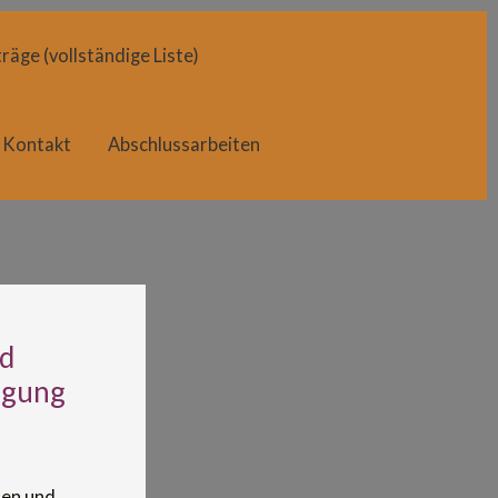
räge (vollständige Liste)
Kontakt
Abschlussarbeiten
nd
rgung
len und