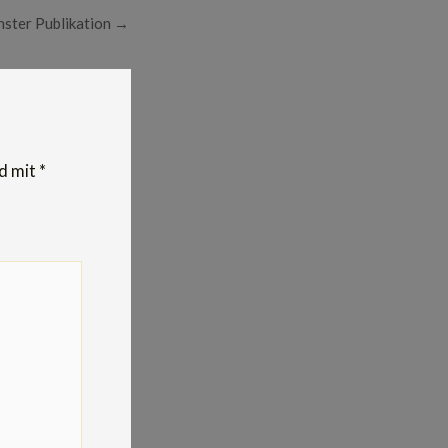
ster Publikation
→
nd mit
*