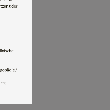
itzung der
inische
ogopädie /
ch;