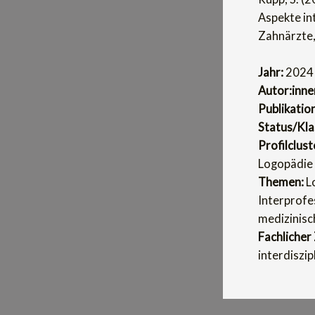
Aspekte in
Zahnärzte, 
Jahr:
2024
Autor:inne
Publikatio
Status/Klas
Profilclust
Logopädie 
Themen:
Lo
Interprofes
medizinisc
Fachlicher
interdiszip