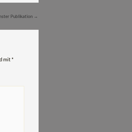
ster Publikation
→
nd mit
*