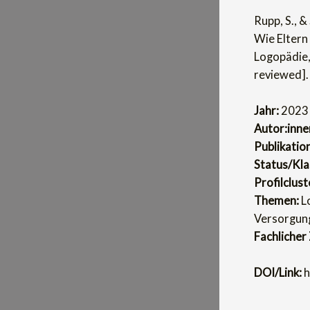
Rupp, S., 
Wie Eltern
Logopädie,
reviewed].
Jahr:
2023
Autor:inne
Publikatio
Status/Klas
Profilclust
Themen:
Lo
Versorgung
Fachlicher
DOI/Link:
h