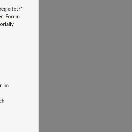
egleitet?“:
en. Forum
rially
n im
ch