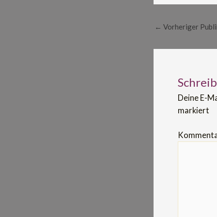
←
Vorheriger Publi
Schrei
Deine E-Ma
markiert
Komment