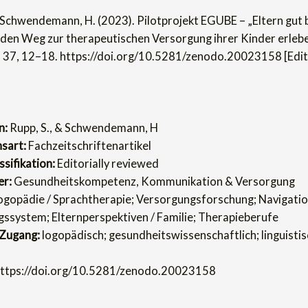
& Schwendemann, H. (2023). Pilotprojekt EGUBE – „Eltern gut b
 den Weg zur therapeutischen Versorgung ihrer Kinder erleb
 37, 12–18. https://doi.org/10.5281/zenodo.20023158 [Edito
n:
Rupp, S., & Schwendemann, H
nsart:
Fachzeitschriftenartikel
sifikation:
Editorially reviewed
er:
Gesundheitskompetenz, Kommunikation & Versorgung
gopädie / Sprachtherapie; Versorgungsforschung; Navigatio
ssystem; Elternperspektiven / Familie; Therapieberufe
 Zugang:
logopädisch; gesundheitswissenschaftlich; linguistis
ttps://doi.org/10.5281/zenodo.20023158