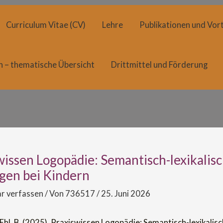
Curriculum Vitae (CV)
Lehre
Publikationen und Vort
n – thematische Übersicht
Drittmittel und Förderung
wissen Logopädie: Semantisch-lexikalis
gen bei Kindern
 verfassen
/ Von
736517
/
25. Juni 2026
 Ehl, B. (2025). Praxiswissen Logopädie: Semantisch-lexikalis