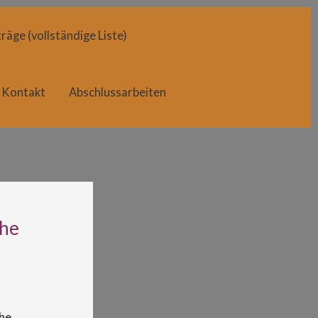
räge (vollständige Liste)
Kontakt
Abschlussarbeiten
che
che