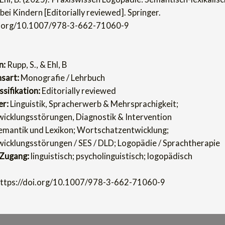
ei Kindern [Editorially reviewed]. Springer.
oi.org/10.1007/978-3-662-71060-9
n:
Rupp, S., & Ehl, B
nsart:
Monografie / Lehrbuch
sifikation:
Editorially reviewed
er:
Linguistik, Spracherwerb & Mehrsprachigkeit;
icklungsstörungen, Diagnostik & Intervention
mantik und Lexikon; Wortschatzentwicklung;
icklungsstörungen / SES / DLD; Logopädie / Sprachtherapie
 Zugang:
linguistisch; psycholinguistisch; logopädisch
ttps://doi.org/10.1007/978-3-662-71060-9