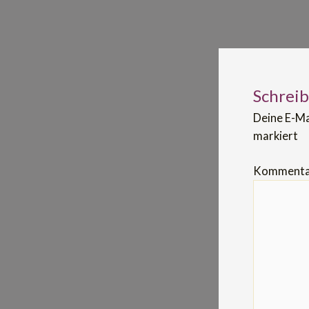
Schrei
Deine E-Ma
markiert
Komment