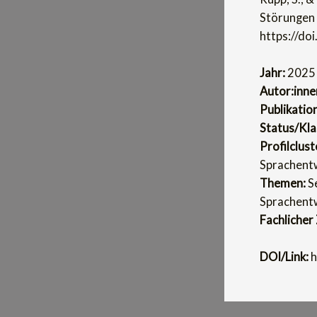
Störungen b
https://d
Jahr:
2025
Autor:inne
Publikatio
Status/Klas
Profilclust
Sprachentw
Themen:
Se
Sprachentw
Fachlicher
DOI/Link:
h