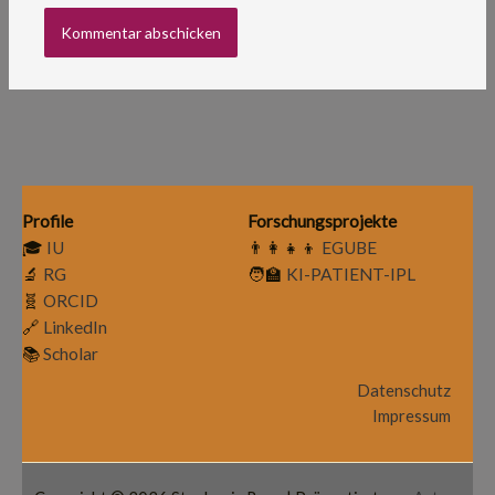
Profile
Forschungsprojekte
🎓
IU
👨‍👩‍👧‍👦
EGUBE
🔬
RG
🧑‍🏫
KI-PATIENT-IPL
🧬
ORCID
🔗
LinkedIn
📚
Scholar
Datenschutz
Impressum