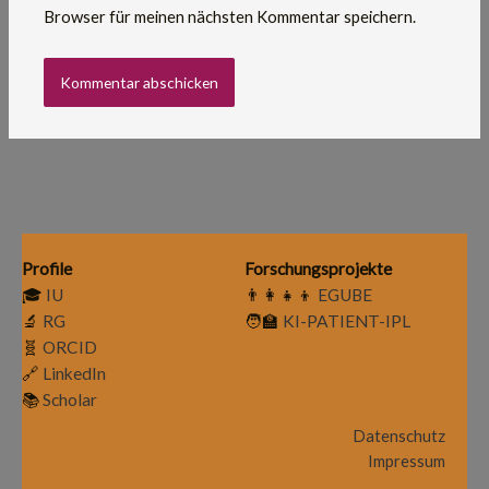
Browser für meinen nächsten Kommentar speichern.
Profile
Forschungsprojekte
🎓
IU
👨‍👩‍👧‍👦
EGUBE
🔬
RG
🧑‍🏫
KI-PATIENT-IPL
🧬
ORCID
🔗
LinkedIn
📚
Scholar
Datenschutz
Impressum