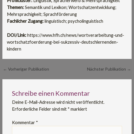
Profilcluster:
Linguistik, Spracherwerb & Mehrsprachigkeit
Themen:
Semantik und Lexikon; Wortschatzentwicklung;
Mehrsprachigkeit; Sprachförderung
Fachlicher Zugang:
linguistisch; psycholinguistisch
DOI/Link:
https://www.hfh.ch/news/wortverarbeitung-und-
wortschatzfoerderung-bei-sukzessiv-deutschlernenden-
kindern
←
Vorheriger Publikation
Nächster Publikation
→
Schreibe einen Kommentar
Deine E-Mail-Adresse wird nicht veröffentlicht.
Erforderliche Felder sind mit
*
markiert
Kommentar
*