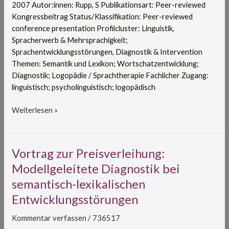
2007 Autor:innen: Rupp, S Publikationsart: Peer-reviewed
Kongressbeitrag Status/Klassifikation: Peer-reviewed
conference presentation Profilcluster: Linguistik,
Spracherwerb & Mehrsprachigkeit;
Sprachentwicklungsstörungen, Diagnostik & Intervention
Themen: Semantik und Lexikon; Wortschatzentwicklung;
Diagnostik; Logopädie / Sprachtherapie Fachlicher Zugang:
linguistisch; psycholinguistisch; logopädisch
Weiterlesen »
Vortrag
Vortrag zur Preisverleihung:
zur
Modellgeleitete Diagnostik bei
Preisverleihung:
semantisch-lexikalischen
Modellgeleitete
Entwicklungsstörungen
Diagnostik
bei
Kommentar verfassen
/
736517
semantisch-