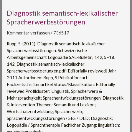
Diagnostik
Diagnostik semantisch-lexikalischer
semantisch-
Spracherwerbsstörungen
lexikalischer
Spracherwerbsstörungen
Kommentar verfassen
/
736517
Rupp, S. (2011). Diagnostik semantisch-lexikalischer
Spracherwerbsstörungen. Schweizerische
Arbeitsgemeinschaft Logopädie SAL-Bulletin, 142, 5–18.
142_Diagnostik semantisch-lexikalischer
Spracherwerbsstoerungen.pdf [Editorially reviewed] Jahr:
2011 Autor:innen: Rupp, S Publikationsart:
Fachzeitschriftenartikel Status/Klassifikation: Editorially
reviewed Profilcluster: Linguistik, Spracherwerb &
Mehrsprachigkeit; Sprachentwicklungsstörungen, Diagnostik
& Intervention Themen: Semantik und Lexikon;
Wortschatzentwicklung; Spracherwerb;
Sprachentwicklungsstörungen / SES / DLD; Diagnostik;
Logopädie / Sprachtherapie Fachlicher Zugang: linguistisch;
psycholinguistisch;