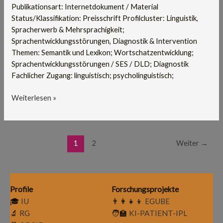
Publikationsart: Internetdokument / Material
Status/Klassifikation: Preisschrift Profilcluster: Linguistik,
Spracherwerb & Mehrsprachigkeit;
Sprachentwicklungsstörungen, Diagnostik & Intervention
Themen: Semantik und Lexikon; Wortschatzentwicklung;
Sprachentwicklungsstörungen / SES / DLD; Diagnostik
Fachlicher Zugang: linguistisch; psycholinguistisch;
Weiterlesen »
1
2
Weiter
→
Profile
Forschungsprojekte
🎓
IU
👨‍👩‍👧‍👦
EGUBE
🔬
RG
🧑‍🏫
KI-PATIENT-IPL