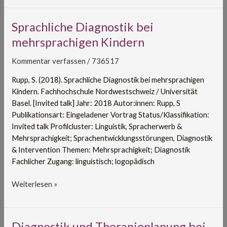
Sprachliche
Sprachliche Diagnostik bei
Diagnostik
mehrsprachigen Kindern
bei
mehrsprachigen
Kommentar verfassen
/
736517
Kindern
Rupp, S. (2018). Sprachliche Diagnostik bei mehrsprachigen
Kindern. Fachhochschule Nordwestschweiz / Universität
Basel. [Invited talk] Jahr: 2018 Autor:innen: Rupp, S
Publikationsart: Eingeladener Vortrag Status/Klassifikation:
Invited talk Profilcluster: Linguistik, Spracherwerb &
Mehrsprachigkeit; Sprachentwicklungsstörungen, Diagnostik
& Intervention Themen: Mehrsprachigkeit; Diagnostik
Fachlicher Zugang: linguistisch; logopädisch
Weiterlesen »
Diagnostik
Diagnostik und Therapieplanung bei