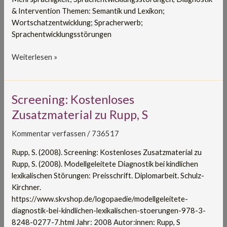
& Intervention Themen: Semantik und Lexikon;
Wortschatzentwicklung; Spracherwerb;
Sprachentwicklungsstörungen
Weiterlesen »
Screening:
Screening: Kostenloses
Kostenloses
Zusatzmaterial zu Rupp, S
Zusatzmaterial
zu
Kommentar verfassen
/
736517
Rupp,
Rupp, S. (2008). Screening: Kostenloses Zusatzmaterial zu
S
Rupp, S. (2008). Modellgeleitete Diagnostik bei kindlichen
lexikalischen Störungen: Preisschrift. Diplomarbeit. Schulz-
Kirchner.
https://www.skvshop.de/logopaedie/modellgeleitete-
diagnostik-bei-kindlichen-lexikalischen-stoerungen-978-3-
8248-0277-7.html Jahr: 2008 Autor:innen: Rupp, S