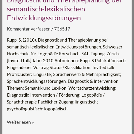
und
semantisch-lexikalischen
Therapieplanung
Entwicklungsstörungen
bei
semantisch-
Kommentar verfassen
/
736517
lexikalischen
Entwicklungsstörungen
Rupp, S. (2010). Diagnostik und Therapieplanung bei
semantisch-lexikalischen Entwicklungsstörungen. Schweizer
Hochschule für Logopädie Rorschach, SAL-Tagung, Zürich.
[Invited talk] Jahr: 2010 Autor:innen: Rupp, S Publikationsart:
Eingeladener Vortrag Status/Klassifikation: Invited talk
Profilcluster: Linguistik, Spracherwerb & Mehrsprachigkeit;
Sprachentwicklungsstörungen, Diagnostik & Intervention
Themen: Semantik und Lexikon; Wortschatzentwicklung;
Diagnostik; Intervention / Förderung; Logopädie /
Sprachtherapie Fachlicher Zugang: linguistisch;
psycholinguistisch; logopädisch
Weiterlesen »