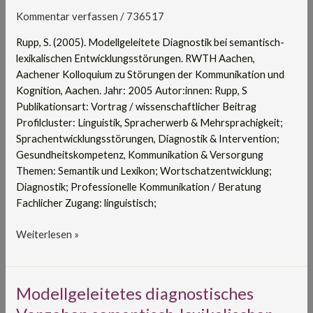
lexikalischen
Kommentar verfassen
/
736517
Entwicklungsstörungen
Rupp, S. (2005). Modellgeleitete Diagnostik bei semantisch-
lexikalischen Entwicklungsstörungen. RWTH Aachen,
Aachener Kolloquium zu Störungen der Kommunikation und
Kognition, Aachen. Jahr: 2005 Autor:innen: Rupp, S
Publikationsart: Vortrag / wissenschaftlicher Beitrag
Profilcluster: Linguistik, Spracherwerb & Mehrsprachigkeit;
Sprachentwicklungsstörungen, Diagnostik & Intervention;
Gesundheitskompetenz, Kommunikation & Versorgung
Themen: Semantik und Lexikon; Wortschatzentwicklung;
Diagnostik; Professionelle Kommunikation / Beratung
Fachlicher Zugang: linguistisch;
Weiterlesen »
Modellgeleitetes
Modellgeleitetes diagnostisches
diagnostisches