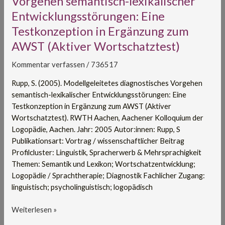
Vorgehen semantisch-lexikalischer
Vorgehen
Entwicklungsstörungen: Eine
semantisch-
Testkonzeption in Ergänzung zum
lexikalischer
Entwicklungsstörungen:
AWST (Aktiver Wortschatztest)
Eine
Testkonzeption
Kommentar verfassen
/
736517
in
Rupp, S. (2005). Modellgeleitetes diagnostisches Vorgehen
Ergänzung
semantisch-lexikalischer Entwicklungsstörungen: Eine
zum
Testkonzeption in Ergänzung zum AWST (Aktiver
AWST
Wortschatztest). RWTH Aachen, Aachener Kolloquium der
(Aktiver
Logopädie, Aachen. Jahr: 2005 Autor:innen: Rupp, S
Wortschatztest)
Publikationsart: Vortrag / wissenschaftlicher Beitrag
Profilcluster: Linguistik, Spracherwerb & Mehrsprachigkeit
Themen: Semantik und Lexikon; Wortschatzentwicklung;
Logopädie / Sprachtherapie; Diagnostik Fachlicher Zugang:
linguistisch; psycholinguistisch; logopädisch
Weiterlesen »