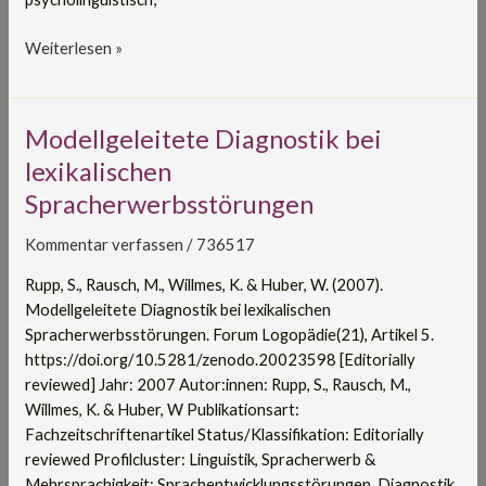
Weiterlesen »
Modellgeleitete
Modellgeleitete Diagnostik bei
Diagnostik
lexikalischen
bei
Spracherwerbsstörungen
lexikalischen
Spracherwerbsstörungen
Kommentar verfassen
/
736517
Rupp, S., Rausch, M., Willmes, K. & Huber, W. (2007).
Modellgeleitete Diagnostik bei lexikalischen
Spracherwerbsstörungen. Forum Logopädie(21), Artikel 5.
https://doi.org/10.5281/zenodo.20023598 [Editorially
reviewed] Jahr: 2007 Autor:innen: Rupp, S., Rausch, M.,
Willmes, K. & Huber, W Publikationsart:
Fachzeitschriftenartikel Status/Klassifikation: Editorially
reviewed Profilcluster: Linguistik, Spracherwerb &
Mehrsprachigkeit; Sprachentwicklungsstörungen, Diagnostik