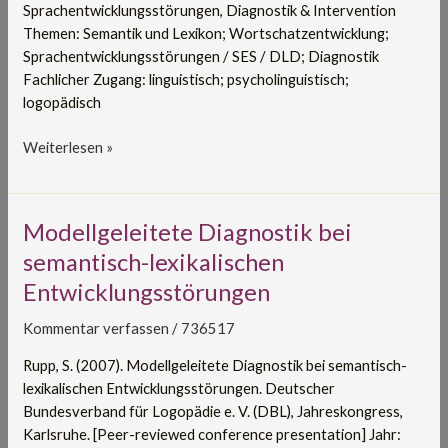
Sprachentwicklungsstörungen, Diagnostik & Intervention
Themen: Semantik und Lexikon; Wortschatzentwicklung;
Sprachentwicklungsstörungen / SES / DLD; Diagnostik
Fachlicher Zugang: linguistisch; psycholinguistisch;
logopädisch
Weiterlesen »
Modellgeleitete
Modellgeleitete Diagnostik bei
Diagnostik
semantisch-lexikalischen
bei
Entwicklungsstörungen
semantisch-
lexikalischen
Kommentar verfassen
/
736517
Entwicklungsstörungen
Rupp, S. (2007). Modellgeleitete Diagnostik bei semantisch-
lexikalischen Entwicklungsstörungen. Deutscher
Bundesverband für Logopädie e. V. (DBL), Jahreskongress,
Karlsruhe. [Peer-reviewed conference presentation] Jahr: