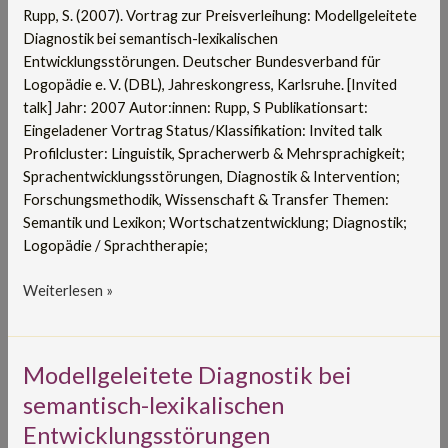
lexikalischen
Rupp, S. (2007). Vortrag zur Preisverleihung: Modellgeleitete
Entwicklungsstörungen
Diagnostik bei semantisch-lexikalischen
Entwicklungsstörungen. Deutscher Bundesverband für
Logopädie e. V. (DBL), Jahreskongress, Karlsruhe. [Invited
talk] Jahr: 2007 Autor:innen: Rupp, S Publikationsart:
Eingeladener Vortrag Status/Klassifikation: Invited talk
Profilcluster: Linguistik, Spracherwerb & Mehrsprachigkeit;
Sprachentwicklungsstörungen, Diagnostik & Intervention;
Forschungsmethodik, Wissenschaft & Transfer Themen:
Semantik und Lexikon; Wortschatzentwicklung; Diagnostik;
Logopädie / Sprachtherapie;
Weiterlesen »
Modellgeleitete
Modellgeleitete Diagnostik bei
Diagnostik
semantisch-lexikalischen
bei
Entwicklungsstörungen
semantisch-