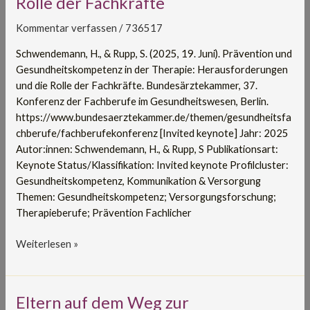
Rolle der Fachkräfte
der
Therapie:
Kommentar verfassen
/
736517
Herausforderungen
und
Schwendemann, H., & Rupp, S. (2025, 19. Juni). Prävention und
die
Gesundheitskompetenz in der Therapie: Herausforderungen
Rolle
und die Rolle der Fachkräfte. Bundesärztekammer, 37.
der
Konferenz der Fachberufe im Gesundheitswesen, Berlin.
Fachkräfte
https://www.bundesaerztekammer.de/themen/gesundheitsfa
chberufe/fachberufekonferenz [Invited keynote] Jahr: 2025
Autor:innen: Schwendemann, H., & Rupp, S Publikationsart:
Keynote Status/Klassifikation: Invited keynote Profilcluster:
Gesundheitskompetenz, Kommunikation & Versorgung
Themen: Gesundheitskompetenz; Versorgungsforschung;
Therapieberufe; Prävention Fachlicher
Weiterlesen »
Eltern
Eltern auf dem Weg zur