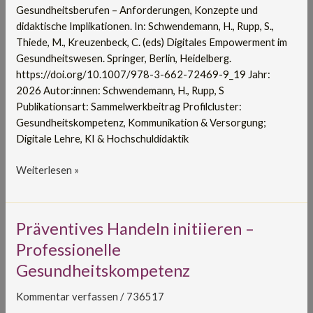
Gesundheitsberufen – Anforderungen, Konzepte und
didaktische
didaktische Implikationen. In: Schwendemann, H., Rupp, S.,
Implikationen
Thiede, M., Kreuzenbeck, C. (eds) Digitales Empowerment im
Gesundheitswesen. Springer, Berlin, Heidelberg.
https://doi.org/10.1007/978-3-662-72469-9_19 Jahr:
2026 Autor:innen: Schwendemann, H., Rupp, S
Publikationsart: Sammelwerkbeitrag Profilcluster:
Gesundheitskompetenz, Kommunikation & Versorgung;
Digitale Lehre, KI & Hochschuldidaktik
Weiterlesen »
Präventives
Präventives Handeln initiieren –
Handeln
Professionelle
initiieren
Gesundheitskompetenz
–
Professionelle
Kommentar verfassen
/
736517
Gesundheitskompetenz