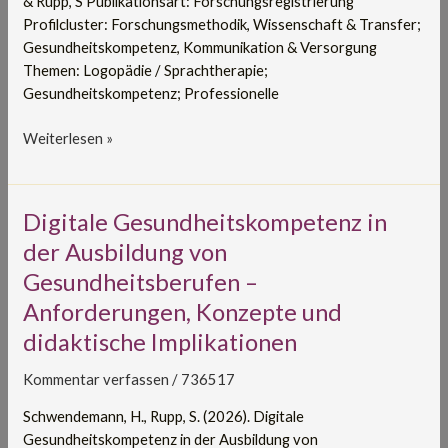
& Rupp, S Publikationsart: Forschungsregistrierung
Profilcluster: Forschungsmethodik, Wissenschaft & Transfer;
Gesundheitskompetenz, Kommunikation & Versorgung
Themen: Logopädie / Sprachtherapie;
Gesundheitskompetenz; Professionelle
Weiterlesen »
Digitale
Digitale Gesundheitskompetenz in
Gesundheitskompetenz
der Ausbildung von
in
Gesundheitsberufen –
der
Anforderungen, Konzepte und
Ausbildung
von
didaktische Implikationen
Gesundheitsberufen
–
Kommentar verfassen
/
736517
Anforderungen,
Schwendemann, H., Rupp, S. (2026). Digitale
Konzepte
Gesundheitskompetenz in der Ausbildung von
und