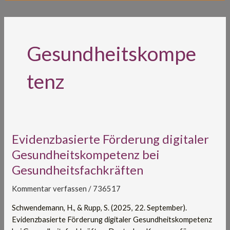
Gesundheitskompe
tenz
Evidenzbasierte
Evidenzbasierte Förderung digitaler
Förderung
Gesundheitskompetenz bei
digitaler
Gesundheitsfachkräften
Gesundheitskompetenz
bei
Kommentar verfassen
/
736517
Gesundheitsfachkräften
Schwendemann, H., & Rupp, S. (2025, 22. September).
Evidenzbasierte Förderung digitaler Gesundheitskompetenz