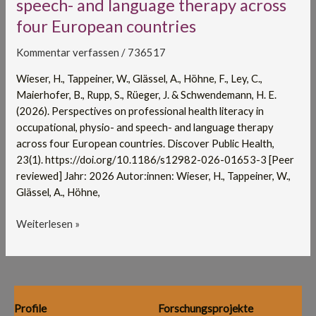
speech- and language therapy across
health
four European countries
literacy
in
Kommentar verfassen
/
736517
occupational,
physio-
Wieser, H., Tappeiner, W., Glässel, A., Höhne, F., Ley, C.,
and
Maierhofer, B., Rupp, S., Rüeger, J. & Schwendemann, H. E.
speech-
(2026). Perspectives on professional health literacy in
and
occupational, physio- and speech- and language therapy
language
across four European countries. Discover Public Health,
therapy
23(1). https://doi.org/10.1186/s12982-026-01653-3 [Peer
across
reviewed] Jahr: 2026 Autor:innen: Wieser, H., Tappeiner, W.,
four
Glässel, A., Höhne,
European
countries
Weiterlesen »
Profile
Forschungsprojekte