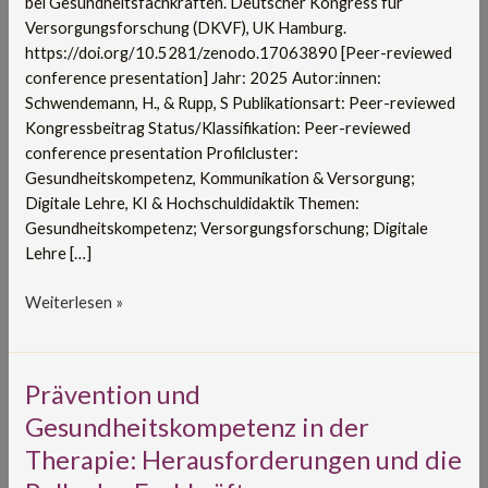
bei Gesundheitsfachkräften. Deutscher Kongress für
Versorgungsforschung (DKVF), UK Hamburg.
https://doi.org/10.5281/zenodo.17063890 [Peer-reviewed
conference presentation] Jahr: 2025 Autor:innen:
Schwendemann, H., & Rupp, S Publikationsart: Peer-reviewed
Kongressbeitrag Status/Klassifikation: Peer-reviewed
conference presentation Profilcluster:
Gesundheitskompetenz, Kommunikation & Versorgung;
Digitale Lehre, KI & Hochschuldidaktik Themen:
Gesundheitskompetenz; Versorgungsforschung; Digitale
Lehre […]
Weiterlesen »
Prävention
Prävention und
und
Gesundheitskompetenz in der
Gesundheitskompetenz
Therapie: Herausforderungen und die
in