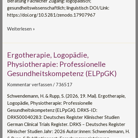
Beratung Fachlicher Zugang: logopädisch;
gesundheitswissenschaftlich; linguistisch DOI/Link:
https://doi.org/10.5281/zenodo.17907967
Weiterlesen »
Ergotherapie,
Ergotherapie, Logopädie,
Logopädie,
Physiotherapie: Professionelle
Physiotherapie:
Gesundheitskompetenz (ELPpGK)
Professionelle
Gesundheitskompetenz
Kommentar verfassen
/
736517
(ELPpGK)
Schwendemann, H. & Rupp, S. (2026, 19. Mai). Ergotherapie,
Logopädie, Physiotherapie: Professionelle
Gesundheitskompetenz (ELPpGK). DRKS-ID:
DRKS00040283: Deutsches Register Klinischer Studien
German Clinical Trials Register. DRKS – Deutsches Register
Klinischer Studien Jahr: 2026 Autor:innen: Schwendemann, H.