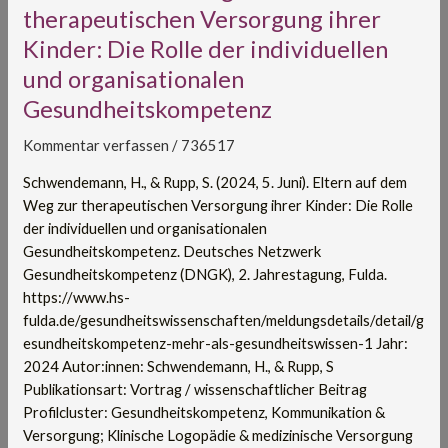
auf
therapeutischen Versorgung ihrer
dem
Kinder: Die Rolle der individuellen
Weg
und organisationalen
zur
therapeutischen
Gesundheitskompetenz
Versorgung
ihrer
Kommentar verfassen
/
736517
Kinder:
Schwendemann, H., & Rupp, S. (2024, 5. Juni). Eltern auf dem
Die
Weg zur therapeutischen Versorgung ihrer Kinder: Die Rolle
Rolle
der individuellen und organisationalen
der
Gesundheitskompetenz. Deutsches Netzwerk
individuellen
Gesundheitskompetenz (DNGK), 2. Jahrestagung, Fulda.
und
https://www.hs-
organisationalen
fulda.de/gesundheitswissenschaften/meldungsdetails/detail/g
Gesundheitskompetenz
esundheitskompetenz-mehr-als-gesundheitswissen-1 Jahr:
2024 Autor:innen: Schwendemann, H., & Rupp, S
Publikationsart: Vortrag / wissenschaftlicher Beitrag
Profilcluster: Gesundheitskompetenz, Kommunikation &
Versorgung; Klinische Logopädie & medizinische Versorgung