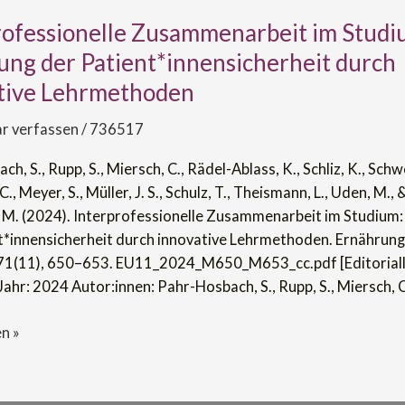
rofessionelle Zusammenarbeit im Studi
ssionelle
rbeit
ung der Patient*innensicherheit durch
tive Lehrmethoden
 verfassen
/
736517
h, S., Rupp, S., Miersch, C., Rädel-Ablass, K., Schliz, K., Sc
nensicherheit
 C., Meyer, S., Müller, J. S., Schulz, T., Theismann, L., Uden, M., 
M. (2024). Interprofessionelle Zusammenarbeit im Studium:
t*innensicherheit durch innovative Lehrmethoden. Ernährung
den
71(11), 650–653. EU11_2024_M650_M653_cc.pdf [Editorial
ahr: 2024 Autor:innen: Pahr-Hosbach, S., Rupp, S., Miersch, C
n »