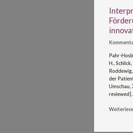
Interp
Interprofe
Zusammena
Förder
im
innova
Studium:
Förderung
Kommentar
der
Pahr-Hosbac
Patient*in
H., Schlick,
durch
Roddewig, 
innovative
der Patien
Lehrmetho
Umschau, 
reviewed] J
Weiterlese