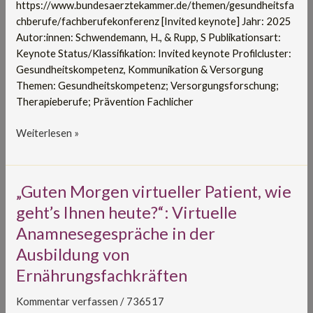
https://www.bundesaerztekammer.de/themen/gesundheitsfa
chberufe/fachberufekonferenz [Invited keynote] Jahr: 2025
Autor:innen: Schwendemann, H., & Rupp, S Publikationsart:
Keynote Status/Klassifikation: Invited keynote Profilcluster:
Gesundheitskompetenz, Kommunikation & Versorgung
Themen: Gesundheitskompetenz; Versorgungsforschung;
Therapieberufe; Prävention Fachlicher
Weiterlesen »
„Guten
„Guten Morgen virtueller Patient, wie
Morgen
geht’s Ihnen heute?“: Virtuelle
virtueller
Anamnesegespräche in der
Patient,
Ausbildung von
wie
geht’s
Ernährungsfachkräften
Ihnen
heute?“:
Kommentar verfassen
/
736517