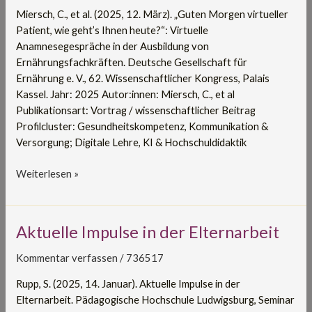
Virtuelle
Miersch, C., et al. (2025, 12. März). „Guten Morgen virtueller
Anamnesegespräche
Patient, wie geht’s Ihnen heute?“: Virtuelle
in
Anamnesegespräche in der Ausbildung von
der
Ernährungsfachkräften. Deutsche Gesellschaft für
Ausbildung
Ernährung e. V., 62. Wissenschaftlicher Kongress, Palais
von
Kassel. Jahr: 2025 Autor:innen: Miersch, C., et al
Ernährungsfachkräften
Publikationsart: Vortrag / wissenschaftlicher Beitrag
Profilcluster: Gesundheitskompetenz, Kommunikation &
Versorgung; Digitale Lehre, KI & Hochschuldidaktik
Weiterlesen »
Aktuelle
Aktuelle Impulse in der Elternarbeit
Impulse
Kommentar verfassen
/
736517
in
der
Rupp, S. (2025, 14. Januar). Aktuelle Impulse in der
Elternarbeit
Elternarbeit. Pädagogische Hochschule Ludwigsburg, Seminar