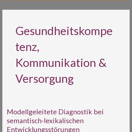
Gesundheitskompe
tenz,
Kommunikation &
Versorgung
Modellgeleitete
Modellgeleitete Diagnostik bei
Diagnostik
semantisch-lexikalischen
bei
Entwicklungsstörungen
semantisch-