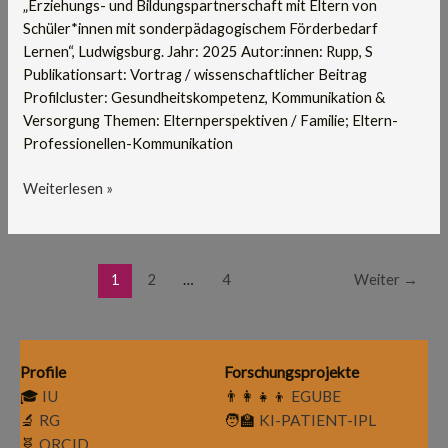
„Erziehungs- und Bildungspartnerschaft mit Eltern von
Schüler*innen mit sonderpädagogischem Förderbedarf
Lernen“, Ludwigsburg. Jahr: 2025 Autor:innen: Rupp, S
Publikationsart: Vortrag / wissenschaftlicher Beitrag
Profilcluster: Gesundheitskompetenz, Kommunikation &
Versorgung Themen: Elternperspektiven / Familie; Eltern-
Professionellen-Kommunikation
Weiterlesen »
1
2
…
4
Weiter
→
Profile
Forschungsprojekte
🎓
IU
👨‍👩‍👧‍👦
EGUBE
🔬
RG
🧑‍🏫
KI-PATIENT-IPL
🧬
ORCID