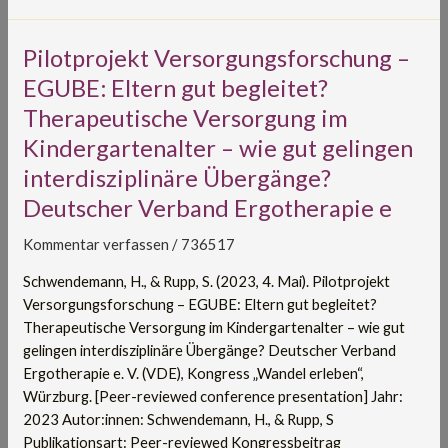
Pilotprojekt
Pilotprojekt Versorgungsforschung –
Versorgungsforschung
EGUBE: Eltern gut begleitet?
–
Therapeutische Versorgung im
EGUBE:
Kindergartenalter – wie gut gelingen
Eltern
gut
interdisziplinäre Übergänge?
begleitet?
Deutscher Verband Ergotherapie e
Therapeutische
Versorgung
Kommentar verfassen
/
736517
im
Schwendemann, H., & Rupp, S. (2023, 4. Mai). Pilotprojekt
Kindergartenalter
Versorgungsforschung – EGUBE: Eltern gut begleitet?
–
Therapeutische Versorgung im Kindergartenalter – wie gut
wie
gelingen interdisziplinäre Übergänge? Deutscher Verband
gut
Ergotherapie e. V. (VDE), Kongress „Wandel erleben“,
gelingen
Würzburg. [Peer-reviewed conference presentation] Jahr:
interdisziplinäre
2023 Autor:innen: Schwendemann, H., & Rupp, S
Übergänge?
Publikationsart: Peer-reviewed Kongressbeitrag
Deutscher