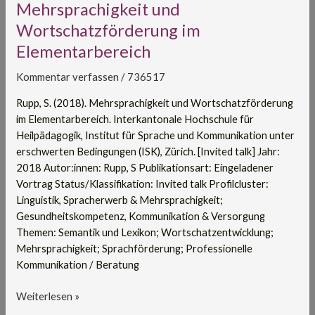
Mehrsprachigkeit
Mehrsprachigkeit und
und
Wortschatzförderung im
Wortschatzförderung
Elementarbereich
im
Elementarbereich
Kommentar verfassen
/
736517
Rupp, S. (2018). Mehrsprachigkeit und Wortschatzförderung
im Elementarbereich. Interkantonale Hochschule für
Heilpädagogik, Institut für Sprache und Kommunikation unter
erschwerten Bedingungen (ISK), Zürich. [Invited talk] Jahr:
2018 Autor:innen: Rupp, S Publikationsart: Eingeladener
Vortrag Status/Klassifikation: Invited talk Profilcluster:
Linguistik, Spracherwerb & Mehrsprachigkeit;
Gesundheitskompetenz, Kommunikation & Versorgung
Themen: Semantik und Lexikon; Wortschatzentwicklung;
Mehrsprachigkeit; Sprachförderung; Professionelle
Kommunikation / Beratung
Weiterlesen »