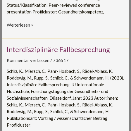
Status/Klassifikation: Peer-reviewed conference
Verband
presentation Profilcluster: Gesundheitskompetenz,
Ergotherapie
e
Weiterlesen »
Interdisziplinäre
Interdisziplinäre Fallbesprechung
Fallbesprechung
Kommentar verfassen
/
736517
Schliz, K., Miersch, C., Pahr-Hosbach, S., Rädel-Ablass, K.,
Roddewig, M., Rupp, S., Schlick, C., & Schwendemann, H. (2023).
Interdisziplinäre Fallbesprechung. IU Internationale
Hochschule, Forschungstagung der Gesundheits- und
Sozialwissenschaften, Düsseldorf. Jahr: 2023 Autor:innen:
Schliz, K., Miersch, C., Pahr-Hosbach, S., Rädel-Ablass, K.,
Roddewig, M., Rupp, S., Schlick, C., & Schwendemann, H
Publikationsart: Vortrag / wissenschaftlicher Beitrag
Profilcluster: