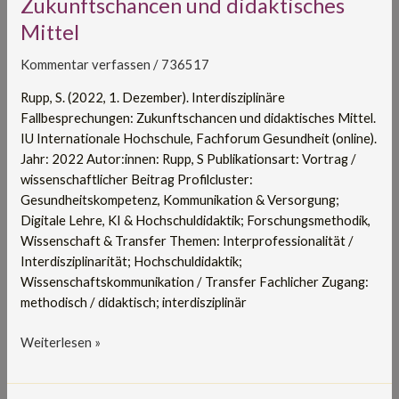
Zukunftschancen und didaktisches
Zukunftschancen
Mittel
und
didaktisches
Kommentar verfassen
/
736517
Mittel
Rupp, S. (2022, 1. Dezember). Interdisziplinäre
Fallbesprechungen: Zukunftschancen und didaktisches Mittel.
IU Internationale Hochschule, Fachforum Gesundheit (online).
Jahr: 2022 Autor:innen: Rupp, S Publikationsart: Vortrag /
wissenschaftlicher Beitrag Profilcluster:
Gesundheitskompetenz, Kommunikation & Versorgung;
Digitale Lehre, KI & Hochschuldidaktik; Forschungsmethodik,
Wissenschaft & Transfer Themen: Interprofessionalität /
Interdisziplinarität; Hochschuldidaktik;
Wissenschaftskommunikation / Transfer Fachlicher Zugang:
methodisch / didaktisch; interdisziplinär
Weiterlesen »