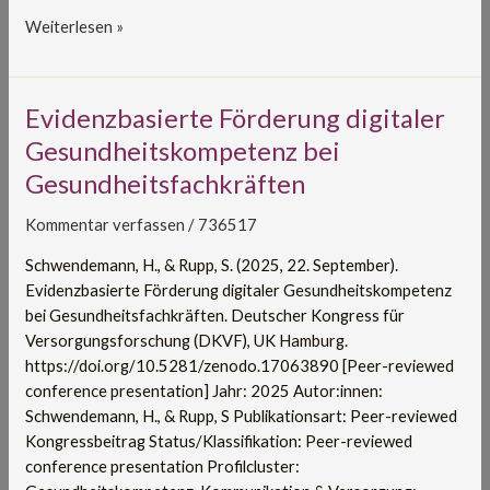
Weiterlesen »
Evidenzbasierte
Evidenzbasierte Förderung digitaler
Förderung
Gesundheitskompetenz bei
digitaler
Gesundheitsfachkräften
Gesundheitskompetenz
bei
Kommentar verfassen
/
736517
Gesundheitsfachkräften
Schwendemann, H., & Rupp, S. (2025, 22. September).
Evidenzbasierte Förderung digitaler Gesundheitskompetenz
bei Gesundheitsfachkräften. Deutscher Kongress für
Versorgungsforschung (DKVF), UK Hamburg.
https://doi.org/10.5281/zenodo.17063890 [Peer-reviewed
conference presentation] Jahr: 2025 Autor:innen:
Schwendemann, H., & Rupp, S Publikationsart: Peer-reviewed
Kongressbeitrag Status/Klassifikation: Peer-reviewed
conference presentation Profilcluster: