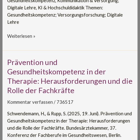
Gesundheitskompetenz, Kommunikation & Versorgung;
Digitale Lehre, KI & Hochschuldidaktik Themen:
Gesundheitskompetenz; Versorgungsforschung; Digitale
Lehre
Weiterlesen »
Prävention
Prävention und
und
Gesundheitskompetenz in der
Gesundheitskompetenz
Therapie: Herausforderungen und die
in
Rolle der Fachkräfte
der
Therapie:
Kommentar verfassen
/
736517
Herausforderungen
und
Schwendemann, H., & Rupp, S. (2025, 19. Juni). Prävention und
die
Gesundheitskompetenz in der Therapie: Herausforderungen
Rolle
und die Rolle der Fachkräfte. Bundesärztekammer, 37.
der
Konferenz der Fachberufe im Gesundheitswesen, Berlin.
Fachkräfte