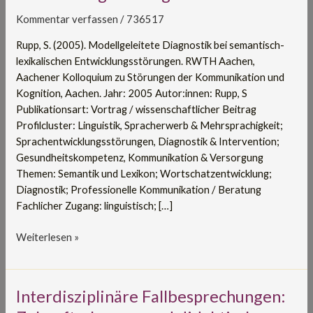
lexikalischen
Kommentar verfassen
/
736517
Entwicklungsstörungen
Rupp, S. (2005). Modellgeleitete Diagnostik bei semantisch-
lexikalischen Entwicklungsstörungen. RWTH Aachen,
Aachener Kolloquium zu Störungen der Kommunikation und
Kognition, Aachen. Jahr: 2005 Autor:innen: Rupp, S
Publikationsart: Vortrag / wissenschaftlicher Beitrag
Profilcluster: Linguistik, Spracherwerb & Mehrsprachigkeit;
Sprachentwicklungsstörungen, Diagnostik & Intervention;
Gesundheitskompetenz, Kommunikation & Versorgung
Themen: Semantik und Lexikon; Wortschatzentwicklung;
Diagnostik; Professionelle Kommunikation / Beratung
Fachlicher Zugang: linguistisch; […]
Weiterlesen »
Interdisziplinäre
Interdisziplinäre Fallbesprechungen:
Fallbesprechungen: