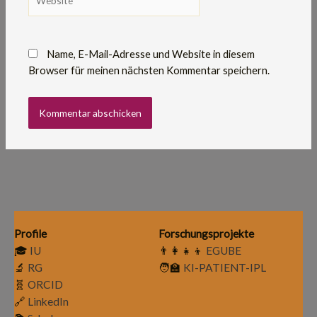
Name, E-Mail-Adresse und Website in diesem
Browser für meinen nächsten Kommentar speichern.
Profile
Forschungsprojekte
🎓
IU
👨‍👩‍👧‍👦
EGUBE
🔬
RG
🧑‍🏫
KI-PATIENT-IPL
🧬
ORCID
🔗
LinkedIn