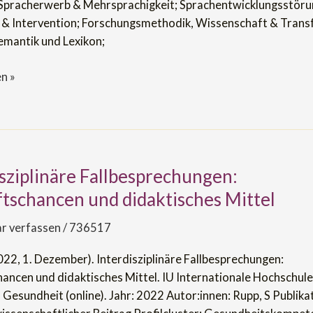
, Spracherwerb & Mehrsprachigkeit; Sprachentwicklungsstöru
 & Intervention; Forschungsmethodik, Wissenschaft & Trans
mantik und Lexikon;
n »
isziplinäre Fallbesprechungen:
linäre
chungen:
tschancen und didaktisches Mittel
hancen
 verfassen
/
736517
es
022, 1. Dezember). Interdisziplinäre Fallbesprechungen:
ancen und didaktisches Mittel. IU Internationale Hochschule
Gesundheit (online). Jahr: 2022 Autor:innen: Rupp, S Publika