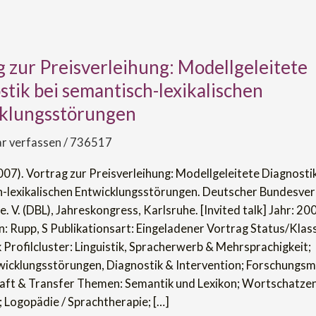
g zur Preisverleihung: Modellgeleitete
tik bei semantisch-lexikalischen
hung:
klungsstörungen
itete
 verfassen
/
736517
007). Vortrag zur Preisverleihung: Modellgeleitete Diagnostik
h-
-lexikalischen Entwicklungsstörungen. Deutscher Bundesver
en
. V. (DBL), Jahreskongress, Karlsruhe. [Invited talk] Jahr: 20
ngsstörungen
: Rupp, S Publikationsart: Eingeladener Vortrag Status/Klass
k Profilcluster: Linguistik, Spracherwerb & Mehrsprachigkeit;
icklungsstörungen, Diagnostik & Intervention; Forschungsm
ft & Transfer Themen: Semantik und Lexikon; Wortschatzen
; Logopädie / Sprachtherapie; […]