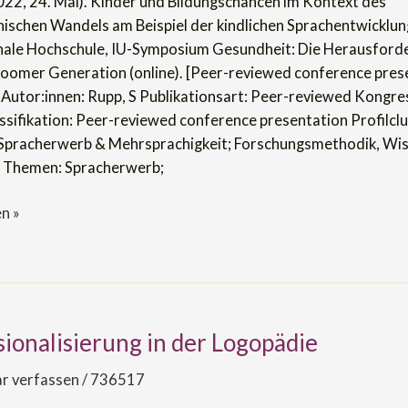
2022, 24. Mai). Kinder und Bildungschancen im Kontext des
ischen
schen Wandels am Beispiel der kindlichen Sprachentwicklung
nale Hochschule, IU-Symposium Gesundheit: Die Herausford
oomer Generation (online). [Peer-reviewed conference pres
 Autor:innen: Rupp, S Publikationsart: Peer-reviewed Kongre
ssifikation: Peer-reviewed conference presentation Profilclu
, Spracherwerb & Mehrsprachigkeit; Forschungsmethodik, Wi
icklung
r Themen: Spracherwerb;
n »
ionalisierung in der Logopädie
alisierung
 verfassen
/
736517