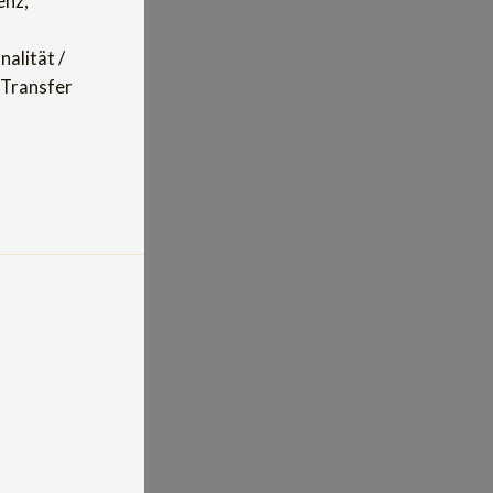
enz,
alität /
 Transfer