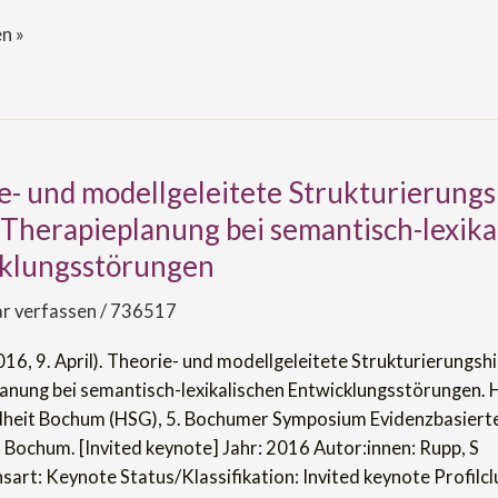
n »
e- und modellgeleitete Strukturierungs
e Therapieplanung bei semantisch-lexika
itete
klungsstörungen
rungshilfen
 verfassen
/
736517
016, 9. April). Theorie- und modellgeleitete Strukturierungshi
lanung
anung bei semantisch-lexikalischen Entwicklungsstörungen. 
heit Bochum (HSG), 5. Bochumer Symposium Evidenzbasiert
h-
 Bochum. [Invited keynote] Jahr: 2016 Autor:innen: Rupp, S
en
sart: Keynote Status/Klassifikation: Invited keynote Profilcl
ngsstörungen