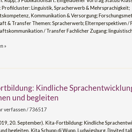
: Rupp, S Publikationsart: Eingeladener Vortrag Status/Klass
k Profilcluster: Linguistik, Spracherwerb & Mehrsprachigkeit;
tskompetenz, Kommunikation & Versorgung; Forschungsmet
ft & Transfer Themen: Spracherwerb; Elternperspektiven / F
ftskommunikation / Transfer Fachlicher Zugang: linguistisc
n »
ortbildung: Kindliche Sprachentwicklun
:
hen und begleiten
icklung
 verfassen
/
736517
2019, 20. September). Kita-Fortbildung: Kindliche Sprachentw
nd begleiten. Kita Schupp di Wupp, Ludwigsburg. [Invited talk