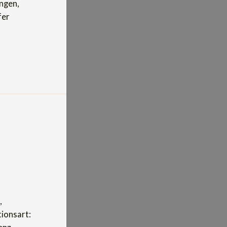
ngen,
fer
,
tionsart: