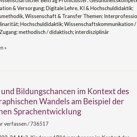
wissenschaftlicher Beitrag Profilcluster: Gesundheitskompet
ion & Versorgung; Digitale Lehre, KI & Hochschuldidaktik;
methodik, Wissenschaft & Transfer Themen: Interprofession
plinarität; Hochschuldidaktik; Wissenschaftskommunikation /
Zugang: methodisch / didaktisch; interdisziplinär
n »
 und Bildungschancen im Kontext des
aphischen Wandels am Beispiel der
hancen
chen Sprachentwicklung
 verfassen
/
736517