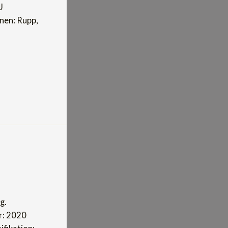
U
nnen: Rupp,
g.
r: 2020