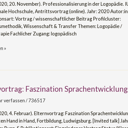
2020, 20. November). Professionalisierung in der Logopädie. I
ale Hochschule, Antrittsvortrag (online). Jahr: 2020 Autor:i
onsart: Vortrag / wissenschaftlicher Beitrag Profilcluster:
methodik, Wissenschaft & Transfer Themen: Logopädie /
apie Fachlicher Zugang: logopädisch
n »
vortrag: Faszination Sprachentwicklung
rag:
n
 verfassen
/
736517
icklung
020, 4. Februar). Elternvortrag: Faszination Sprachentwicklun
en Hand in Hand, Fortbildung, Ludwigsburg. [Invited talk] Jah