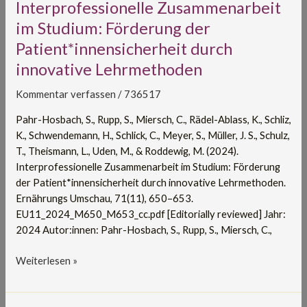
Interprofessionelle
Interprofessionelle Zusammenarbeit
Zusammenarbeit
im Studium: Förderung der
im
Patient*innensicherheit durch
Studium:
innovative Lehrmethoden
Förderung
der
Kommentar verfassen
/
736517
Patient*innensicherheit
durch
Pahr-Hosbach, S., Rupp, S., Miersch, C., Rädel-Ablass, K., Schliz,
innovative
K., Schwendemann, H., Schlick, C., Meyer, S., Müller, J. S., Schulz,
Lehrmethoden
T., Theismann, L., Uden, M., & Roddewig, M. (2024).
Interprofessionelle Zusammenarbeit im Studium: Förderung
der Patient*innensicherheit durch innovative Lehrmethoden.
Ernährungs Umschau, 71(11), 650–653.
EU11_2024_M650_M653_cc.pdf [Editorially reviewed] Jahr:
2024 Autor:innen: Pahr-Hosbach, S., Rupp, S., Miersch, C.,
Weiterlesen »