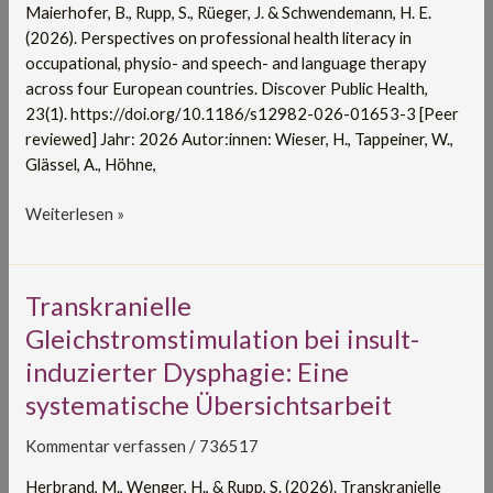
and
Maierhofer, B., Rupp, S., Rüeger, J. & Schwendemann, H. E.
speech-
(2026). Perspectives on professional health literacy in
and
occupational, physio- and speech- and language therapy
language
across four European countries. Discover Public Health,
therapy
23(1). https://doi.org/10.1186/s12982-026-01653-3 [Peer
across
reviewed] Jahr: 2026 Autor:innen: Wieser, H., Tappeiner, W.,
four
Glässel, A., Höhne,
European
countries
Weiterlesen »
Transkranielle
Transkranielle
Gleichstromstimulation
Gleichstromstimulation bei insult-
bei
induzierter Dysphagie: Eine
insult-
systematische Übersichtsarbeit
induzierter
Dysphagie:
Kommentar verfassen
/
736517
Eine
systematische
Herbrand, M., Wenger, H., & Rupp, S. (2026). Transkranielle