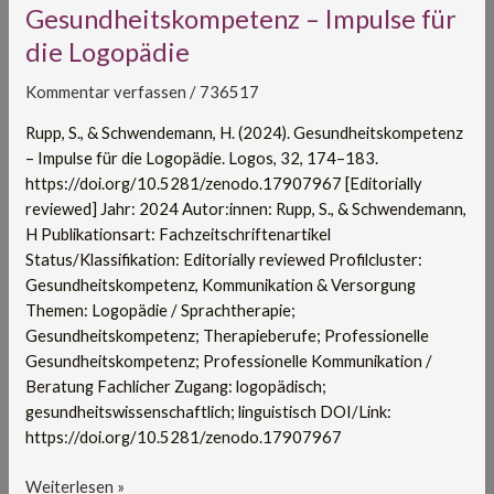
Gesundheitskompetenz
Gesundheitskompetenz – Impulse für
–
die Logopädie
Impulse
für
Kommentar verfassen
/
736517
die
Rupp, S., & Schwendemann, H. (2024). Gesundheitskompetenz
Logopädie
– Impulse für die Logopädie. Logos, 32, 174–183.
https://doi.org/10.5281/zenodo.17907967 [Editorially
reviewed] Jahr: 2024 Autor:innen: Rupp, S., & Schwendemann,
H Publikationsart: Fachzeitschriftenartikel
Status/Klassifikation: Editorially reviewed Profilcluster:
Gesundheitskompetenz, Kommunikation & Versorgung
Themen: Logopädie / Sprachtherapie;
Gesundheitskompetenz; Therapieberufe; Professionelle
Gesundheitskompetenz; Professionelle Kommunikation /
Beratung Fachlicher Zugang: logopädisch;
gesundheitswissenschaftlich; linguistisch DOI/Link:
https://doi.org/10.5281/zenodo.17907967
Weiterlesen »