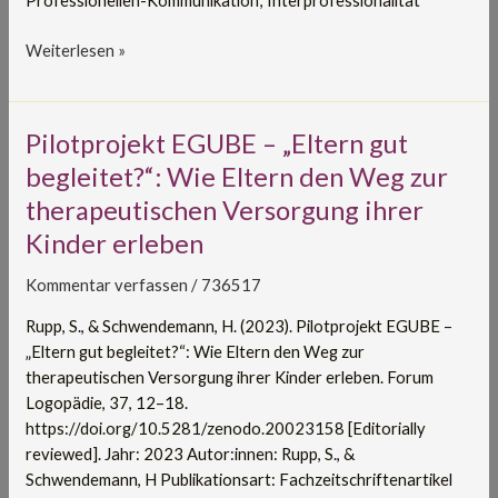
Professionellen-Kommunikation; Interprofessionalität
Weiterlesen »
Pilotprojekt
Pilotprojekt EGUBE – „Eltern gut
EGUBE
begleitet?“: Wie Eltern den Weg zur
–
therapeutischen Versorgung ihrer
„Eltern
Kinder erleben
gut
begleitet?“:
Kommentar verfassen
/
736517
Wie
Eltern
Rupp, S., & Schwendemann, H. (2023). Pilotprojekt EGUBE –
den
„Eltern gut begleitet?“: Wie Eltern den Weg zur
Weg
therapeutischen Versorgung ihrer Kinder erleben. Forum
zur
Logopädie, 37, 12–18.
therapeutischen
https://doi.org/10.5281/zenodo.20023158 [Editorially
Versorgung
reviewed]. Jahr: 2023 Autor:innen: Rupp, S., &
ihrer
Schwendemann, H Publikationsart: Fachzeitschriftenartikel
Kinder