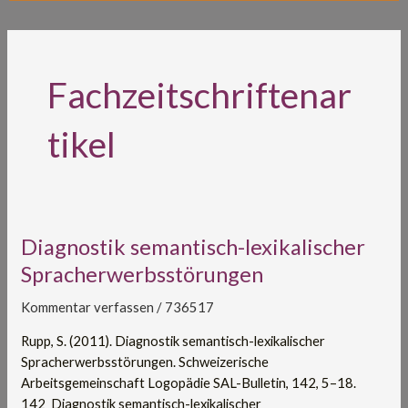
Fachzeitschriftenar
tikel
Diagnostik
Diagnostik semantisch-lexikalischer
semantisch-
Spracherwerbsstörungen
lexikalischer
Spracherwerbsstörungen
Kommentar verfassen
/
736517
Rupp, S. (2011). Diagnostik semantisch-lexikalischer
Spracherwerbsstörungen. Schweizerische
Arbeitsgemeinschaft Logopädie SAL-Bulletin, 142, 5–18.
142_Diagnostik semantisch-lexikalischer