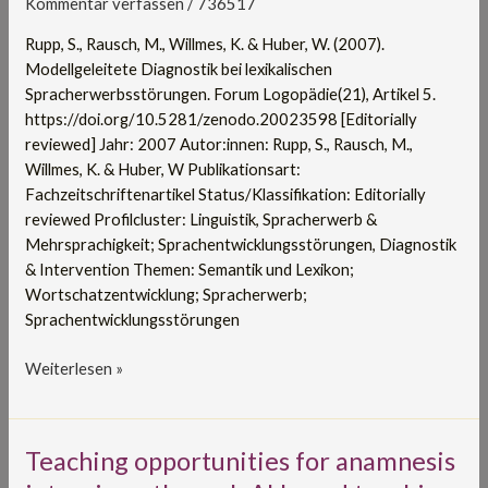
Kommentar verfassen
/
736517
Rupp, S., Rausch, M., Willmes, K. & Huber, W. (2007).
Modellgeleitete Diagnostik bei lexikalischen
Spracherwerbsstörungen. Forum Logopädie(21), Artikel 5.
https://doi.org/10.5281/zenodo.20023598 [Editorially
reviewed] Jahr: 2007 Autor:innen: Rupp, S., Rausch, M.,
Willmes, K. & Huber, W Publikationsart:
Fachzeitschriftenartikel Status/Klassifikation: Editorially
reviewed Profilcluster: Linguistik, Spracherwerb &
Mehrsprachigkeit; Sprachentwicklungsstörungen, Diagnostik
& Intervention Themen: Semantik und Lexikon;
Wortschatzentwicklung; Spracherwerb;
Sprachentwicklungsstörungen
Weiterlesen »
Teaching
Teaching opportunities for anamnesis
opportunities