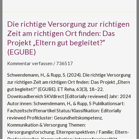
Die
Die richtige Versorgung zur richtigen
richtige
Zeit am richtigen Ort finden: Das
Versorgung
Projekt „Eltern gut begleitet?“
zur
(EGUBE)
richtigen
Zeit
Kommentar verfassen
/
736517
am
richtigen
Schwendemann, H., & Rupp, S. (2024). Die richtige Versorgung
Ort
zur richtigen Zeit am richtigen Ort finden: Das Projekt „Eltern
finden:
gut begleitet?“ (EGUBE). ET Reha, 63(3), 18–22.
Das
Downloadbereich SKVdirect [Editorially reviewed] Jahr: 2024
Projekt
Autor:innen: Schwendemann, H., & Rupp, S Publikationsart:
„Eltern
Fachzeitschriftenartikel Status/Klassifikation: Editorially
gut
reviewed Profilcluster: Gesundheitskompetenz,
begleitet?“
Kommunikation & Versorgung Themen:
(EGUBE)
Versorgungsforschung; Elternperspektiven / Familie; Eltern-