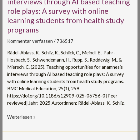
interviews through AI based teaching
for
role plays: A survey with online
anamnesis
learning students from health study
interviews
through
programs
AI
based
Kommentar verfassen
/
736517
teaching
Rädel-Ablass, K., Schliz, K., Schlick, C., Meindl, B., Pahr-
role
Hosbach, S., Schwendemann, H., Rupp, S., Roddewig, M., &
plays:
Miersch, C. (2025). Teaching opportunities for anamnesis
A
interviews through AI based teaching role plays: A survey
survey
with online learning students from health study programs.
with
BMC Medical Education, 25(1), 259.
online
https://doi.org/10.1186/s12909-025-06756-0 [Peer
learning
reviewed] Jahr: 2025 Autor:innen: Rädel-Ablass, K., Schliz,
students
from
Weiterlesen »
health
study
programs