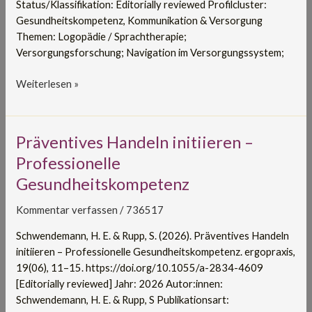
Status/Klassifikation: Editorially reviewed Profilcluster:
erleben
Gesundheitskompetenz, Kommunikation & Versorgung
Themen: Logopädie / Sprachtherapie;
Versorgungsforschung; Navigation im Versorgungssystem;
Weiterlesen »
Präventives
Präventives Handeln initiieren –
Handeln
Professionelle
initiieren
Gesundheitskompetenz
–
Professionelle
Kommentar verfassen
/
736517
Gesundheitskompetenz
Schwendemann, H. E. & Rupp, S. (2026). Präventives Handeln
initiieren – Professionelle Gesundheitskompetenz. ergopraxis,
19(06), 11–15. https://doi.org/10.1055/a-2834-4609
[Editorially reviewed] Jahr: 2026 Autor:innen:
Schwendemann, H. E. & Rupp, S Publikationsart: