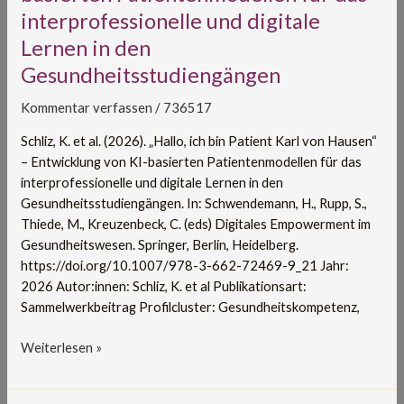
interprofessionelle und digitale
Karl
von
Lernen in den
Hausen“
Gesundheitsstudiengängen
–
Entwicklung
Kommentar verfassen
/
736517
von
Schliz, K. et al. (2026). „Hallo, ich bin Patient Karl von Hausen“
KI-
– Entwicklung von KI-basierten Patientenmodellen für das
basierten
interprofessionelle und digitale Lernen in den
Patientenmodellen
Gesundheitsstudiengängen. In: Schwendemann, H., Rupp, S.,
für
Thiede, M., Kreuzenbeck, C. (eds) Digitales Empowerment im
das
Gesundheitswesen. Springer, Berlin, Heidelberg.
interprofessionelle
https://doi.org/10.1007/978-3-662-72469-9_21 Jahr:
und
2026 Autor:innen: Schliz, K. et al Publikationsart:
digitale
Sammelwerkbeitrag Profilcluster: Gesundheitskompetenz,
Lernen
in
Weiterlesen »
den
Gesundheitsstudiengängen