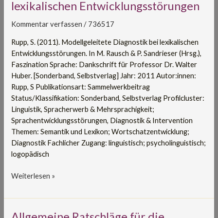
Diagnostik
lexikalischen Entwicklungsstörungen
bei
lexikalischen
Kommentar verfassen
/
736517
Entwicklungsstörungen
Rupp, S. (2011). Modellgeleitete Diagnostik bei lexikalischen
Entwicklungsstörungen. In M. Rausch & P. Sandrieser (Hrsg.),
Faszination Sprache: Dankschrift für Professor Dr. Walter
Huber. [Sonderband, Selbstverlag] Jahr: 2011 Autor:innen:
Rupp, S Publikationsart: Sammelwerkbeitrag
Status/Klassifikation: Sonderband, Selbstverlag Profilcluster:
Linguistik, Spracherwerb & Mehrsprachigkeit;
Sprachentwicklungsstörungen, Diagnostik & Intervention
Themen: Semantik und Lexikon; Wortschatzentwicklung;
Diagnostik Fachlicher Zugang: linguistisch; psycholinguistisch;
logopädisch
Weiterlesen »
Allgemeine
Allgemeine Ratschläge für die