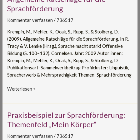
Ratschläge
Sprachförderung
für
die
Kommentar verfassen
/
736517
Sprachförderung
Krempin, M., Mehler, K., Ocak, S., Rupp, S., & Stolberg, D.
(2009). Allgemeine Ratschläge für die Sprachförderung. In R.
Tracy & V. Lemke (Hrsg.), Sprache macht stark! Offensive
Bildung (S. 100–132). Cornelsen. Jahr: 2009 Autor:innen:
Krempin, M., Mehler, K., Ocak, S., Rupp, S., & Stolberg, D
Publikationsart: Sammelwerkbeitrag Profilcluster: Linguistik,
Spracherwerb & Mehrsprachigkeit Themen: Sprachförderung
Weiterlesen »
Praxisbeispiel
Praxisbeispiel zur Sprachförderung:
zur
Themenfeld „Mein Körper“
Sprachförderung:
Themenfeld
Kommentar verfassen
/
736517