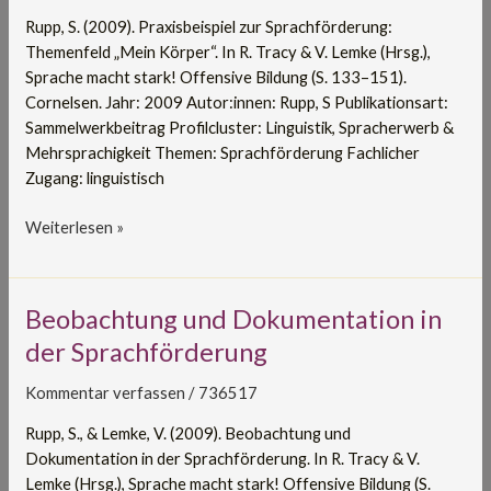
„Mein
Rupp, S. (2009). Praxisbeispiel zur Sprachförderung:
Körper“
Themenfeld „Mein Körper“. In R. Tracy & V. Lemke (Hrsg.),
Sprache macht stark! Offensive Bildung (S. 133–151).
Cornelsen. Jahr: 2009 Autor:innen: Rupp, S Publikationsart:
Sammelwerkbeitrag Profilcluster: Linguistik, Spracherwerb &
Mehrsprachigkeit Themen: Sprachförderung Fachlicher
Zugang: linguistisch
Weiterlesen »
Beobachtung
Beobachtung und Dokumentation in
und
der Sprachförderung
Dokumentation
in
Kommentar verfassen
/
736517
der
Rupp, S., & Lemke, V. (2009). Beobachtung und
Sprachförderung
Dokumentation in der Sprachförderung. In R. Tracy & V.
Lemke (Hrsg.), Sprache macht stark! Offensive Bildung (S.