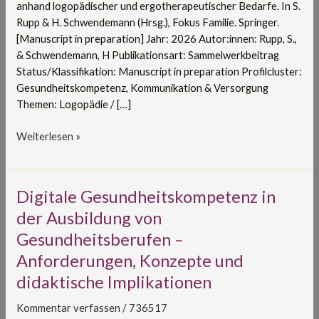
anhand logopädischer und ergotherapeutischer Bedarfe. In S.
und
Rupp & H. Schwendemann (Hrsg.), Fokus Familie. Springer.
ergotherapeutischer
[Manuscript in preparation] Jahr: 2026 Autor:innen: Rupp, S.,
Bedarfe
& Schwendemann, H Publikationsart: Sammelwerkbeitrag
Status/Klassifikation: Manuscript in preparation Profilcluster:
Gesundheitskompetenz, Kommunikation & Versorgung
Themen: Logopädie / […]
Weiterlesen »
Digitale
Digitale Gesundheitskompetenz in
Gesundheitskompetenz
der Ausbildung von
in
Gesundheitsberufen –
der
Anforderungen, Konzepte und
Ausbildung
von
didaktische Implikationen
Gesundheitsberufen
–
Kommentar verfassen
/
736517