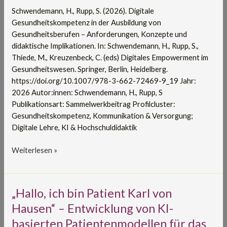
Anforderungen,
Schwendemann, H., Rupp, S. (2026). Digitale
Konzepte
Gesundheitskompetenz in der Ausbildung von
und
Gesundheitsberufen – Anforderungen, Konzepte und
didaktische
didaktische Implikationen. In: Schwendemann, H., Rupp, S.,
Implikationen
Thiede, M., Kreuzenbeck, C. (eds) Digitales Empowerment im
Gesundheitswesen. Springer, Berlin, Heidelberg.
https://doi.org/10.1007/978-3-662-72469-9_19 Jahr:
2026 Autor:innen: Schwendemann, H., Rupp, S
Publikationsart: Sammelwerkbeitrag Profilcluster:
Gesundheitskompetenz, Kommunikation & Versorgung;
Digitale Lehre, KI & Hochschuldidaktik
Weiterlesen »
„Hallo,
„Hallo, ich bin Patient Karl von
ich
Hausen“ – Entwicklung von KI-
bin
basierten Patientenmodellen für das
Patient