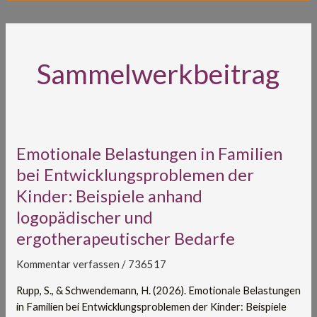
Sammelwerkbeitrag
Emotionale
Emotionale Belastungen in Familien
Belastungen
bei Entwicklungsproblemen der
in
Kinder: Beispiele anhand
Familien
logopädischer und
bei
Entwicklungsproblemen
ergotherapeutischer Bedarfe
der
Kinder:
Kommentar verfassen
/
736517
Beispiele
Rupp, S., & Schwendemann, H. (2026). Emotionale Belastungen
anhand
in Familien bei Entwicklungsproblemen der Kinder: Beispiele
logopädischer