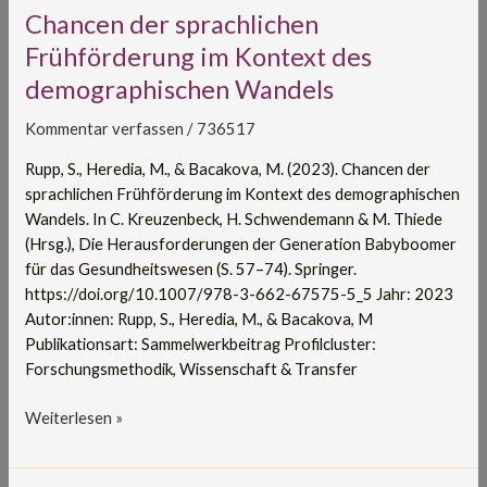
Chancen
Chancen der sprachlichen
der
Frühförderung im Kontext des
sprachlichen
demographischen Wandels
Frühförderung
im
Kommentar verfassen
/
736517
Kontext
des
Rupp, S., Heredia, M., & Bacakova, M. (2023). Chancen der
demographischen
sprachlichen Frühförderung im Kontext des demographischen
Wandels
Wandels. In C. Kreuzenbeck, H. Schwendemann & M. Thiede
(Hrsg.), Die Herausforderungen der Generation Babyboomer
für das Gesundheitswesen (S. 57–74). Springer.
https://doi.org/10.1007/978-3-662-67575-5_5 Jahr: 2023
Autor:innen: Rupp, S., Heredia, M., & Bacakova, M
Publikationsart: Sammelwerkbeitrag Profilcluster:
Forschungsmethodik, Wissenschaft & Transfer
Weiterlesen »