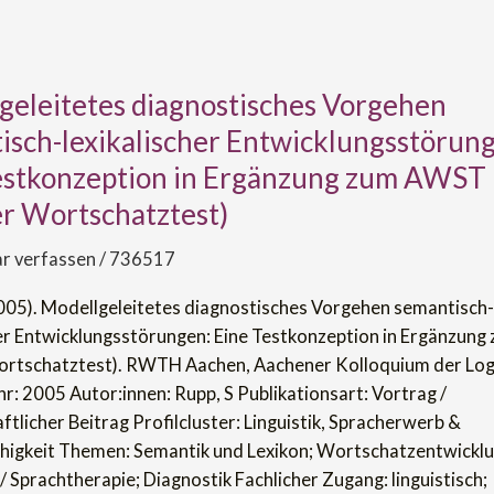
geleitetes diagnostisches Vorgehen
itetes
ches
isch-lexikalischer Entwicklungsstörun
estkonzeption in Ergänzung zum AWST
h-
er Wortschatztest)
er
gsstörungen:
 verfassen
/
736517
ption
2005). Modellgeleitetes diagnostisches Vorgehen semantisch-
her Entwicklungsstörungen: Eine Testkonzeption in Ergänzun
ortschatztest). RWTH Aachen, Aachener Kolloquium der Log
r: 2005 Autor:innen: Rupp, S Publikationsart: Vortrag /
tlicher Beitrag Profilcluster: Linguistik, Spracherwerb &
igkeit Themen: Semantik und Lexikon; Wortschatzentwicklu
ztest)
 Sprachtherapie; Diagnostik Fachlicher Zugang: linguistisch;