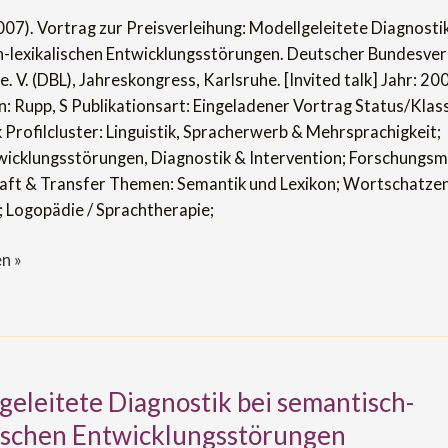
007). Vortrag zur Preisverleihung: Modellgeleitete Diagnostik
h-
-lexikalischen Entwicklungsstörungen. Deutscher Bundesver
en
. V. (DBL), Jahreskongress, Karlsruhe. [Invited talk] Jahr: 20
ngsstörungen
: Rupp, S Publikationsart: Eingeladener Vortrag Status/Klass
k Profilcluster: Linguistik, Spracherwerb & Mehrsprachigkeit;
icklungsstörungen, Diagnostik & Intervention; Forschungsm
ft & Transfer Themen: Semantik und Lexikon; Wortschatzen
; Logopädie / Sprachtherapie;
n »
geleitete Diagnostik bei semantisch-
itete
lischen Entwicklungsstörungen