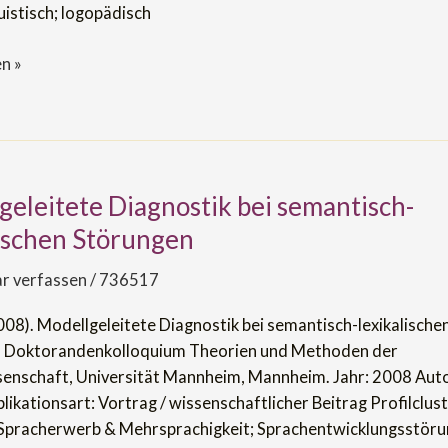
uistisch; logopädisch
n »
geleitete Diagnostik bei semantisch-
itete
lischen Störungen
h-
 verfassen
/
736517
en
008). Modellgeleitete Diagnostik bei semantisch-lexikalische
. Doktorandenkolloquium Theorien und Methoden der
enschaft, Universität Mannheim, Mannheim. Jahr: 2008 Auto
likationsart: Vortrag / wissenschaftlicher Beitrag Profilclust
, Spracherwerb & Mehrsprachigkeit; Sprachentwicklungsstöru