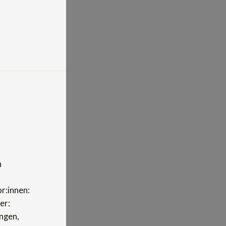
n
r:innen:
er:
ngen,