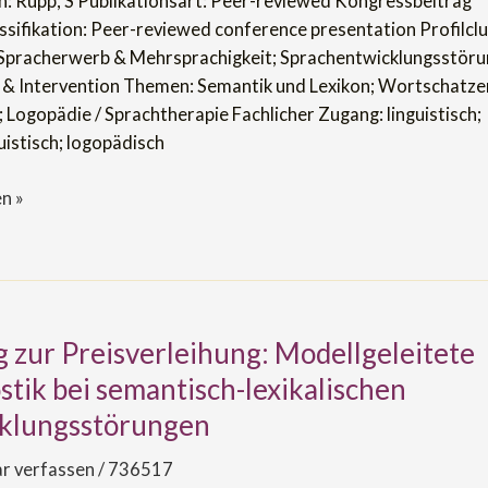
n: Rupp, S Publikationsart: Peer-reviewed Kongressbeitrag
ssifikation: Peer-reviewed conference presentation Profilclu
, Spracherwerb & Mehrsprachigkeit; Sprachentwicklungsstöru
 & Intervention Themen: Semantik und Lexikon; Wortschatze
 Logopädie / Sprachtherapie Fachlicher Zugang: linguistisch;
uistisch; logopädisch
n »
g zur Preisverleihung: Modellgeleitete
tik bei semantisch-lexikalischen
hung:
klungsstörungen
itete
 verfassen
/
736517