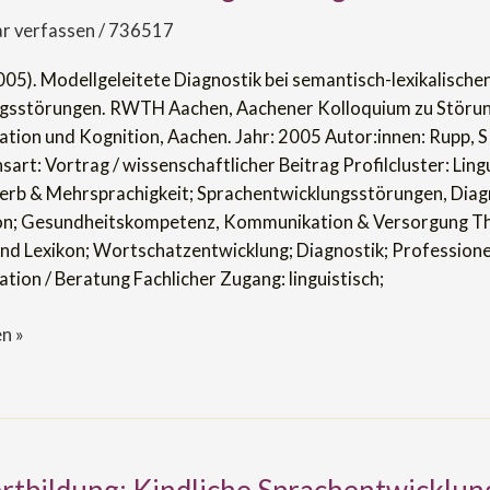
h-
 verfassen
/
736517
en
005). Modellgeleitete Diagnostik bei semantisch-lexikalische
ngsstörungen
ngsstörungen. RWTH Aachen, Aachener Kolloquium zu Störu
ion und Kognition, Aachen. Jahr: 2005 Autor:innen: Rupp, S
sart: Vortrag / wissenschaftlicher Beitrag Profilcluster: Lingu
rb & Mehrsprachigkeit; Sprachentwicklungsstörungen, Diag
ion; Gesundheitskompetenz, Kommunikation & Versorgung T
nd Lexikon; Wortschatzentwicklung; Diagnostik; Professione
ion / Beratung Fachlicher Zugang: linguistisch;
n »