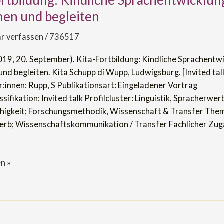
ortbildung: Kindliche Sprachentwicklun
:
hen und begleiten
icklung
 verfassen
/
736517
2019, 20. September). Kita-Fortbildung: Kindliche Sprachentw
nd begleiten. Kita Schupp di Wupp, Ludwigsburg. [Invited talk
:innen: Rupp, S Publikationsart: Eingeladener Vortrag
sifikation: Invited talk Profilcluster: Linguistik, Spracherwer
igkeit; Forschungsmethodik, Wissenschaft & Transfer The
rb; Wissenschaftskommunikation / Transfer Fachlicher Zug
h
n »