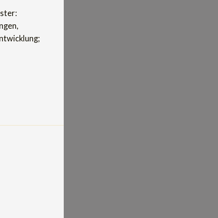
ster:
ngen,
ntwicklung;