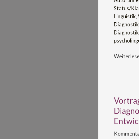
Autor:inne
Status/Kla
Linguistik
Diagnostik
Diagnostik;
psycholing
Weiterlese
Vortra
Vortrag
zur
Diagnos
Preisverlei
Entwic
Modellgele
Diagnostik
Kommentar