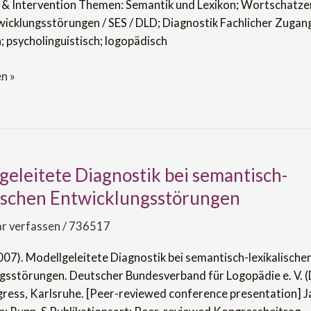
 & Intervention Themen: Semantik und Lexikon; Wortschatze
icklungsstörungen / SES / DLD; Diagnostik Fachlicher Zugang
h; psycholinguistisch; logopädisch
n »
geleitete Diagnostik bei semantisch-
itete
lischen Entwicklungsstörungen
h-
 verfassen
/
736517
en
007). Modellgeleitete Diagnostik bei semantisch-lexikalische
ngsstörungen
gsstörungen. Deutscher Bundesverband für Logopädie e. V. (
ress, Karlsruhe. [Peer-reviewed conference presentation] J